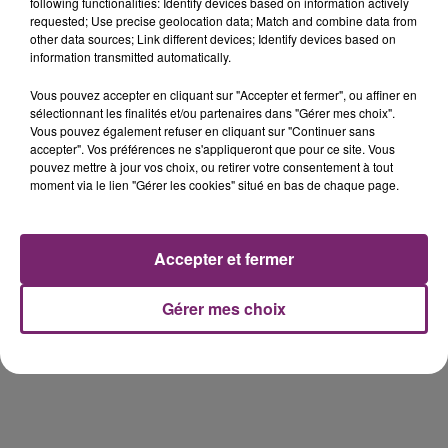
de Frelinghien !
following functionalities: Identify devices based on information actively
requested; Use precise geolocation data; Match and combine data from
other data sources; Link different devices; Identify devices based on
information transmitted automatically.
Vous pouvez accepter en cliquant sur "Accepter et fermer", ou affiner en
éclipse solaire du 12 Août 2026
sélectionnant les finalités et/ou partenaires dans "Gérer mes choix".
Vous pouvez également refuser en cliquant sur "Continuer sans
accepter". Vos préférences ne s'appliqueront que pour ce site. Vous
pouvez mettre à jour vos choix, ou retirer votre consentement à tout
moment via le lien "Gérer les cookies" situé en bas de chaque page.
158 pompiers de la région sont
Accepter et fermer
partis hier soir pour la Gironde
Gérer mes choix