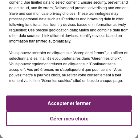
content; Use limited data to select content; Ensure security, prevent and
detect fraud, and fix errors; Deliver and present advertising and content;
Save and communicate privacy choices. These technologies may
process personal data such as IP address and browsing data to offer
following functionalities: Identify devices based on information actively
requested; Use precise geolocation data; Match and combine data from
other data sources; Link different devices; Identify devices based on
La Bulle - Guinguette éphémère
information transmitted automatically.
de Frelinghien !
Vous pouvez accepter en cliquant sur "Accepter et fermer", ou affiner en
sélectionnant les finalités et/ou partenaires dans "Gérer mes choix".
Vous pouvez également refuser en cliquant sur "Continuer sans
accepter". Vos préférences ne s'appliqueront que pour ce site. Vous
pouvez mettre à jour vos choix, ou retirer votre consentement à tout
moment via le lien "Gérer les cookies" situé en bas de chaque page.
éclipse solaire du 12 Août 2026
Accepter et fermer
Gérer mes choix
158 pompiers de la région sont
partis hier soir pour la Gironde