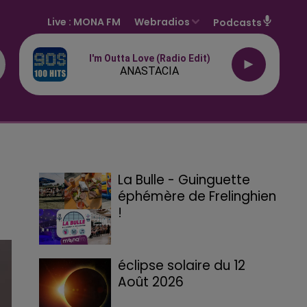
Live :
MONA FM
Webradios
Podcasts
I'm Outta Love (radio Edit)
ANASTACIA
La Bulle - Guinguette
éphémère de Frelinghien
!
éclipse solaire du 12
Août 2026