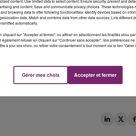
alised content; Use limited data to select content; Ensure security, prevent and detect
ertising and content; Save and communicate privacy choices. These technologies
and browsing data to offer following functionalities: Identify devices based on infor
eolocation data; Match and combine data from other data sources; Link different de
nsmitted automatically.
cliquant sur "Accepter et fermer", ou affiner en sélectionnant les finalités et/ou pa
 également refuser en cliquant sur "Continuer sans accepter". Vos préférences ne 
tre à jour vos choix, ou retirer votre consentement à tout moment via le lien "Gérer 
Gérer mes choix
Accepter et fermer