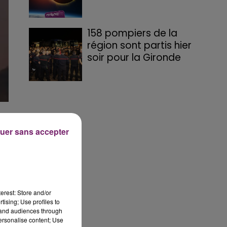
158 pompiers de la
région sont partis hier
soir pour la Gironde
le
uer sans accepter
les
s
erest: Store and/or
tising; Use profiles to
tand audiences through
personalise content; Use