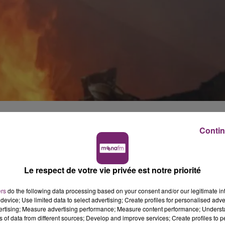
lètement détruit par les flammes, dans la zone industriel
Contin
 opération qui a duré toute la journée. Toute la journée, 
ent s’est complètement effondré, à cause des flammes.
Le respect de votre vie privée est notre priorité
, et le sont encore, ce matin, pour éviter toute reprise de
ers
do the following data processing based on your consent and/or our legitimate int
device; Use limited data to select advertising; Create profiles for personalised adver
vertising; Measure advertising performance; Measure content performance; Unders
ns of data from different sources; Develop and improve services; Create profiles to 