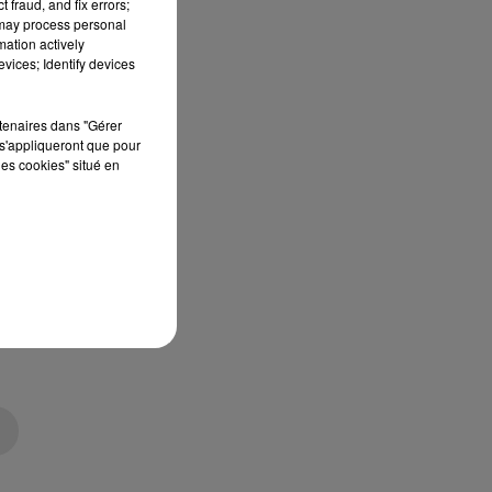
 fraud, and fix errors;
 may process personal
mation actively
vices; Identify devices
rtenaires dans "Gérer
s'appliqueront que pour
les cookies" situé en