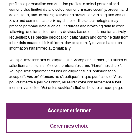
profiles to personalise content; Use profiles to select personalised
content; Use limited data to select content; Ensure security, prevent and
detect fraud, and fix errors; Deliver and present advertising and content;
Save and communicate privacy choices. These technologies may
process personal data such as IP address and browsing data to offer
following functionalities: Identify devices based on information actively
requested; Use precise geolocation data; Match and combine data from
other data sources; Link different devices; Identify devices based on
information transmitted automatically.
La Bulle - Guinguette éphémère
Vous pouvez accepter en cliquant sur "Accepter et fermer", ou affiner en
de Frelinghien !
sélectionnant les finalités et/ou partenaires dans "Gérer mes choix".
Vous pouvez également refuser en cliquant sur "Continuer sans
accepter". Vos préférences ne s'appliqueront que pour ce site. Vous
pouvez mettre à jour vos choix, ou retirer votre consentement à tout
moment via le lien "Gérer les cookies" situé en bas de chaque page.
éclipse solaire du 12 Août 2026
Accepter et fermer
Gérer mes choix
158 pompiers de la région sont