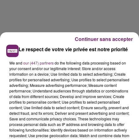
Continuer sans accepter
Le respect de votre vie privée est notre priorité
We and
our (447) partners
do the following data processing based on
your consent and/or our legitimate interest: Store and/or access
information on a device; Use limited data to select advertising; Create
profiles for personalised advertising; Use profiles to select personalised
advertising; Measure advertising performance; Measure content
performance; Understand audiences through statistics or combinations
of data from different sources; Develop and improve services; Create
profiles to personalise content; Use profiles to select personalised
content; Use limited data to select content; Ensure security, prevent and
La Bulle - Guinguette éphémère
detect fraud, and fix errors; Deliver and present advertising and content;
de Frelinghien !
Save and communicate privacy choices. These technologies may
process personal data such as IP address and browsing data to offer
following functionalities: Identify devices based on information actively
requested; Use precise geolocation data; Match and combine data from