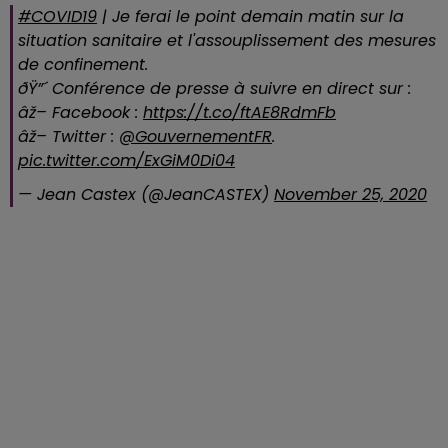
#COVID19
| Je ferai le point demain matin sur la
situation sanitaire et l'assouplissement des mesures
de confinement.
ðŸ”´ Conférence de presse à suivre en direct sur :
âž– Facebook :
https://t.co/ftAE8RdmFb
âž– Twitter :
@GouvernementFR
.
pic.twitter.com/ExGiM0Di04
— Jean Castex (@JeanCASTEX)
November 25, 2020