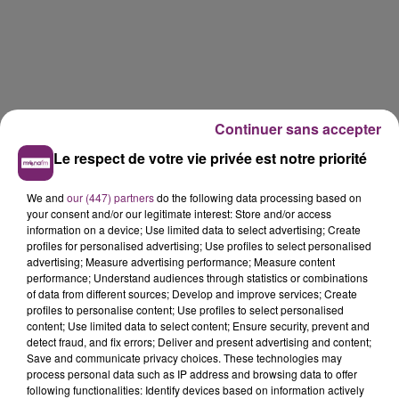
Continuer sans accepter
Le respect de votre vie privée est notre priorité
We and
our (447) partners
do the following data processing based on
your consent and/or our legitimate interest: Store and/or access
information on a device; Use limited data to select advertising; Create
profiles for personalised advertising; Use profiles to select personalised
advertising; Measure advertising performance; Measure content
performance; Understand audiences through statistics or combinations
of data from different sources; Develop and improve services; Create
profiles to personalise content; Use profiles to select personalised
content; Use limited data to select content; Ensure security, prevent and
detect fraud, and fix errors; Deliver and present advertising and content;
La Bulle - Guinguette éphémère
Save and communicate privacy choices. These technologies may
process personal data such as IP address and browsing data to offer
de Frelinghien !
following functionalities: Identify devices based on information actively