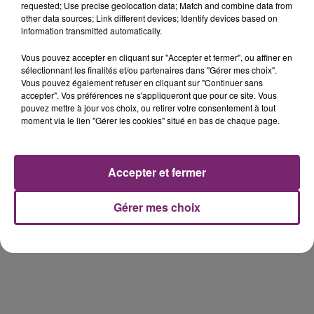
requested; Use precise geolocation data; Match and combine data from
other data sources; Link different devices; Identify devices based on
information transmitted automatically.
Vous pouvez accepter en cliquant sur "Accepter et fermer", ou affiner en
éclipse solaire du 12 Août 2026
sélectionnant les finalités et/ou partenaires dans "Gérer mes choix".
Vous pouvez également refuser en cliquant sur "Continuer sans
accepter". Vos préférences ne s'appliqueront que pour ce site. Vous
pouvez mettre à jour vos choix, ou retirer votre consentement à tout
moment via le lien "Gérer les cookies" situé en bas de chaque page.
158 pompiers de la région sont
partis hier soir pour la Gironde
Accepter et fermer
Gérer mes choix