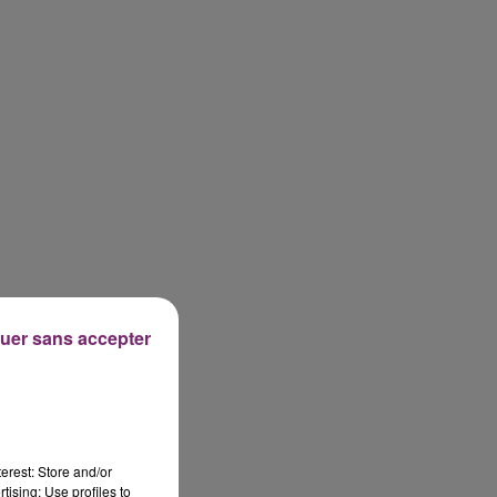
uer sans accepter
erest: Store and/or
tising; Use profiles to