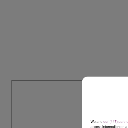
We and
our (447) partn
access information on a 