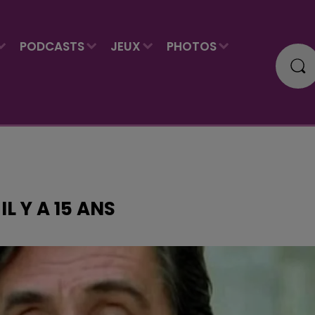
PODCASTS
JEUX
PHOTOS
L Y A 15 ANS