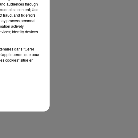
tand audiences through
personalise content; Use
 fraud, and fix errors;
 may process personal
mation actively
vices; Identify devices
rtenaires dans "Gérer
s'appliqueront que pour
les cookies" situé en