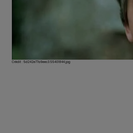
Crédit :
5d242e77a9eec3.55401844.jpg