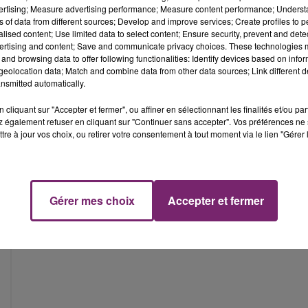
vertising; Measure advertising performance; Measure content performance; Unders
ns of data from different sources; Develop and improve services; Create profiles to 
alised content; Use limited data to select content; Ensure security, prevent and detect
ertising and content; Save and communicate privacy choices. These technologies
and browsing data to offer following functionalities: Identify devices based on infor
eolocation data; Match and combine data from other data sources; Link different de
nsmitted automatically.
cliquant sur "Accepter et fermer", ou affiner en sélectionnant les finalités et/ou pa
 également refuser en cliquant sur "Continuer sans accepter". Vos préférences ne 
tre à jour vos choix, ou retirer votre consentement à tout moment via le lien "Gérer 
Gérer mes choix
Accepter et fermer