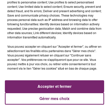
profiles to personalise content; Use profiles to select personalised
content; Use limited data to select content; Ensure security, prevent and
detect fraud, and fix errors; Deliver and present advertising and content;
Save and communicate privacy choices. These technologies may
process personal data such as IP address and browsing data to offer
following functionalities: Identify devices based on information actively
requested; Use precise geolocation data; Match and combine data from
other data sources; Link different devices; Identify devices based on
information transmitted automatically.
La Bulle - Guinguette éphémère
de Frelinghien !
Vous pouvez accepter en cliquant sur "Accepter et fermer", ou affiner en
sélectionnant les finalités et/ou partenaires dans "Gérer mes choix".
Vous pouvez également refuser en cliquant sur "Continuer sans
accepter". Vos préférences ne s'appliqueront que pour ce site. Vous
pouvez mettre à jour vos choix, ou retirer votre consentement à tout
moment via le lien "Gérer les cookies" situé en bas de chaque page.
éclipse solaire du 12 Août 2026
Accepter et fermer
Gérer mes choix
158 pompiers de la région sont