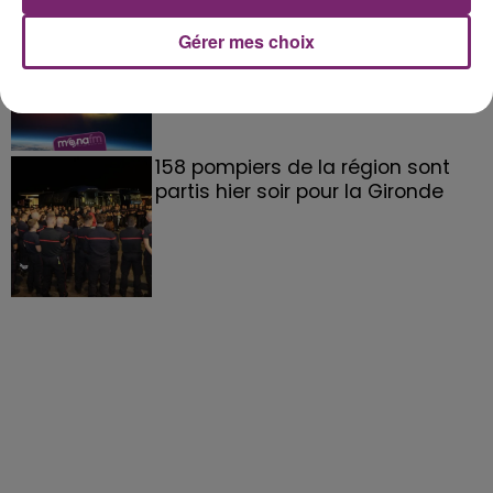
éclipse solaire du 12 Août 2026
Gérer mes choix
158 pompiers de la région sont
partis hier soir pour la Gironde