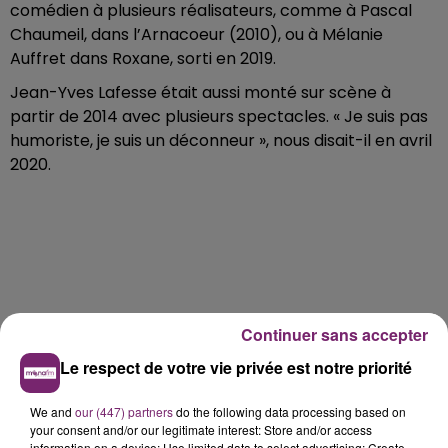
comédien à plusieurs réalisateurs, comme à Pascal
Chaumeil, dans l’Arnacoeur (2010), ou à Mélanie
Auffret dans Roxane, sorti en 2019.
Jean-Yves Lafesse était aussi monté sur scène à
partir de 2014 avec plusieurs spectacles. « Je suis pas
humoriste, je suis un déconneur », nous disait-il en avril
2020.
Continuer sans accepter
Le respect de votre vie privée est notre priorité
We and
our (447) partners
do the following data processing based on
your consent and/or our legitimate interest: Store and/or access
information on a device; Use limited data to select advertising; Create