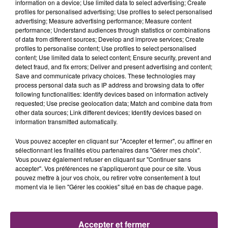
information on a device; Use limited data to select advertising; Create
profiles for personalised advertising; Use profiles to select personalised
advertising; Measure advertising performance; Measure content
performance; Understand audiences through statistics or combinations
of data from different sources; Develop and improve services; Create
profiles to personalise content; Use profiles to select personalised
content; Use limited data to select content; Ensure security, prevent and
detect fraud, and fix errors; Deliver and present advertising and content;
Save and communicate privacy choices. These technologies may
process personal data such as IP address and browsing data to offer
following functionalities: Identify devices based on information actively
requested; Use precise geolocation data; Match and combine data from
other data sources; Link different devices; Identify devices based on
information transmitted automatically.
Vous pouvez accepter en cliquant sur "Accepter et fermer", ou affiner en
sélectionnant les finalités et/ou partenaires dans "Gérer mes choix".
Vous pouvez également refuser en cliquant sur "Continuer sans
accepter". Vos préférences ne s'appliqueront que pour ce site. Vous
La Bulle - Guinguette éphémère
pouvez mettre à jour vos choix, ou retirer votre consentement à tout
de Frelinghien !
moment via le lien "Gérer les cookies" situé en bas de chaque page.
Accepter et fermer