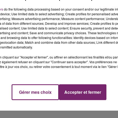
ers
do the following data processing based on your consent and/or our legitimate int
device; Use limited data to select advertising; Create profiles for personalised adver
vertising; Measure advertising performance; Measure content performance; Unders
ns of data from different sources; Develop and improve services; Create profiles to 
issariats de secteur, deux commissariats mobiles seron
alised content; Use limited data to select content; Ensure security, prevent and detect
ertising and content; Save and communicate privacy choices. These technologies
and browsing data to offer following functionalities: Identify devices based on infor
 le parvis du
@DecathlonArena
, nos policiers vous
eolocation data; Match and combine data from other data sources; Link different de
IKK
nsmitted automatically.
24
cliquant sur "Accepter et fermer", ou affiner en sélectionnant les finalités et/ou pa
 également refuser en cliquant sur "Continuer sans accepter". Vos préférences ne 
tre à jour vos choix, ou retirer votre consentement à tout moment via le lien "Gérer 
Gérer mes choix
Accepter et fermer