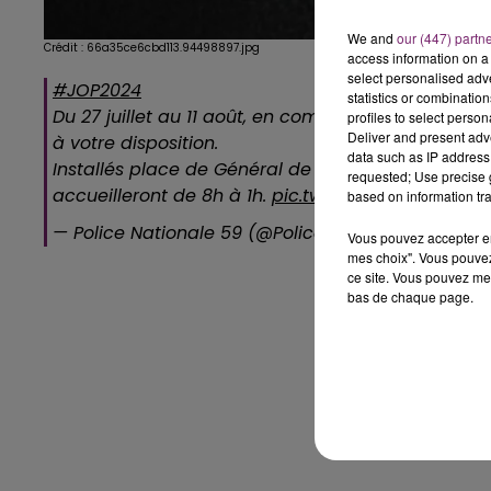
We and
our (447) partn
Crédit :
66a35ce6cbd113.94498897.jpg
access information on a 
select personalised ad
#JOP2024
statistics or combinatio
Du 27 juillet au 11 août, en complément des comm
profiles to select person
Deliver and present adv
à votre disposition.
data such as IP address 
Installés place de Général de Gaulle à Lille et sur
requested; Use precise g
accueilleront de 8h à 1h.
pic.twitter.com/puWPSul
based on information tra
— Police Nationale 59 (@PoliceNat59)
July 25, 20
Vous pouvez accepter en 
mes choix". Vous pouvez
ce site. Vous pouvez met
bas de chaque page.