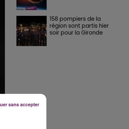
158 pompiers de la
région sont partis hier
soir pour la Gironde
uer sans accepter