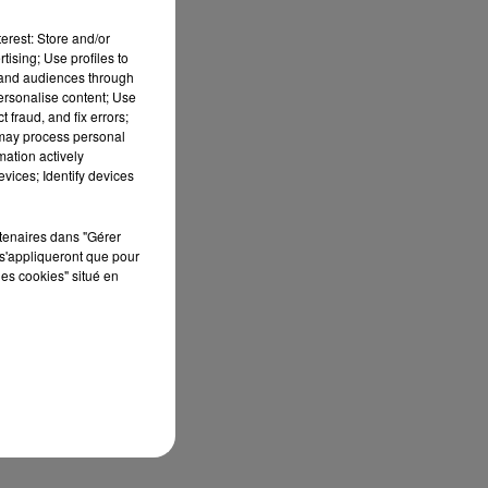
erest: Store and/or
tising; Use profiles to
tand audiences through
personalise content; Use
t
 fraud, and fix errors;
 may process personal
mation actively
vices; Identify devices
rtenaires dans "Gérer
s'appliqueront que pour
les cookies" situé en