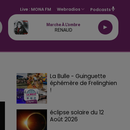
Live :
MONA FM
Webradios
Podcasts
Marche À L'ombre
RENAUD
La Bulle - Guinguette
éphémère de Frelinghien
!
éclipse solaire du 12
Août 2026