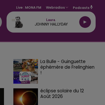
Live :
MONA FM
Webradios
Podcasts
Laura.
JOHNNY HALLYDAY
La Bulle - Guinguette
éphémère de Frelinghien
!
éclipse solaire du 12
Août 2026