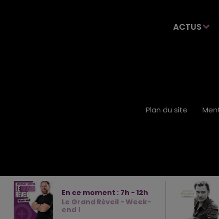
ACTUS
Plan du site
Ment
En ce moment :
7
h -
12
h
Le Grand Réveil - Week-
end !