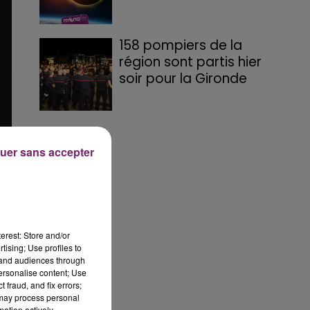
158 pompiers de la
région sont partis hier
soir pour la Gironde
uer sans accepter
erest: Store and/or
tising; Use profiles to
tand audiences through
personalise content; Use
 fraud, and fix errors;
 may process personal
mation actively