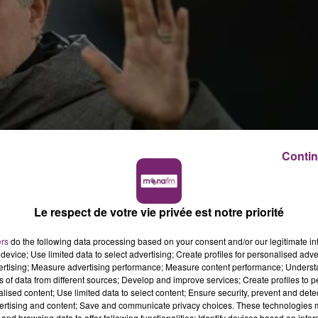
Contin
effet immédiat de José Mourinho sur son site internet.
Le respect de votre vie privée est notre priorité
rminer la saison.
hampions.
ers
do the following data processing based on your consent and/or our legitimate int
device; Use limited data to select advertising; Create profiles for personalised adver
lub de la Capitale.
vertising; Measure advertising performance; Measure content performance; Unders
ns of data from different sources; Develop and improve services; Create profiles to 
alised content; Use limited data to select content; Ensure security, prevent and detect
ertising and content; Save and communicate privacy choices. These technologies
and browsing data to offer following functionalities: Identify devices based on infor