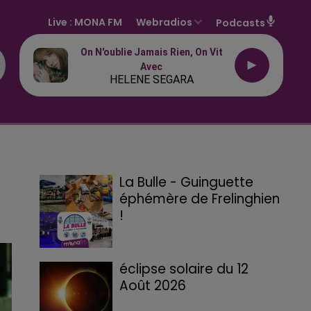
Live :
MONA FM
Webradios
Podcasts
On N'oublie Jamais Rien, On Vit
Avec
HELENE SEGARA
La Bulle - Guinguette
éphémère de Frelinghien
!
éclipse solaire du 12
Août 2026