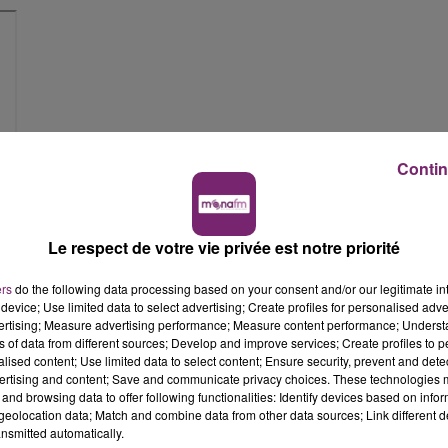
Contin
Le respect de votre vie privée est notre priorité
ers
do the following data processing based on your consent and/or our legitimate int
device; Use limited data to select advertising; Create profiles for personalised adver
vertising; Measure advertising performance; Measure content performance; Unders
ns of data from different sources; Develop and improve services; Create profiles to 
alised content; Use limited data to select content; Ensure security, prevent and detect
ertising and content; Save and communicate privacy choices. These technologies
and browsing data to offer following functionalities: Identify devices based on infor
eolocation data; Match and combine data from other data sources; Link different de
nsmitted automatically.