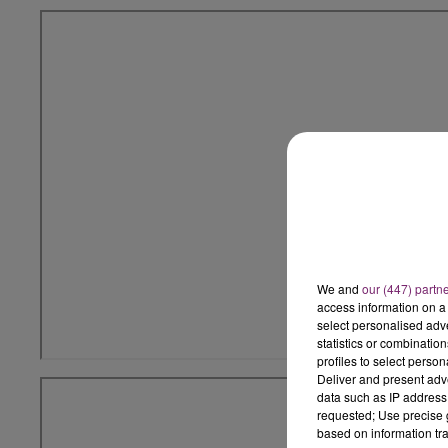
We and
our (447) partn
access information on a 
select personalised ad
statistics or combinatio
profiles to select person
Deliver and present adv
data such as IP address 
requested; Use precise g
based on information tra