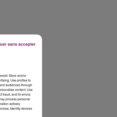
uer sans accepter
erest: Store and/or
tising; Use profiles to
tand audiences through
personalise content; Use
 fraud, and fix errors;
 may process personal
mation actively
vices; Identify devices