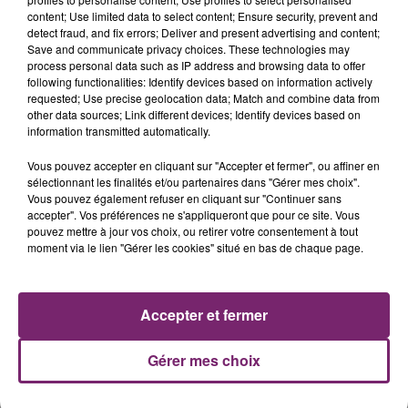
content; Use limited data to select content; Ensure security, prevent and
detect fraud, and fix errors; Deliver and present advertising and content;
Save and communicate privacy choices. These technologies may
process personal data such as IP address and browsing data to offer
following functionalities: Identify devices based on information actively
requested; Use precise geolocation data; Match and combine data from
other data sources; Link different devices; Identify devices based on
information transmitted automatically.
La Bulle - Guinguette éphémère
de Frelinghien !
Vous pouvez accepter en cliquant sur "Accepter et fermer", ou affiner en
sélectionnant les finalités et/ou partenaires dans "Gérer mes choix".
Vous pouvez également refuser en cliquant sur "Continuer sans
accepter". Vos préférences ne s'appliqueront que pour ce site. Vous
pouvez mettre à jour vos choix, ou retirer votre consentement à tout
moment via le lien "Gérer les cookies" situé en bas de chaque page.
éclipse solaire du 12 Août 2026
Accepter et fermer
Gérer mes choix
158 pompiers de la région sont
partis hier soir pour la Gironde