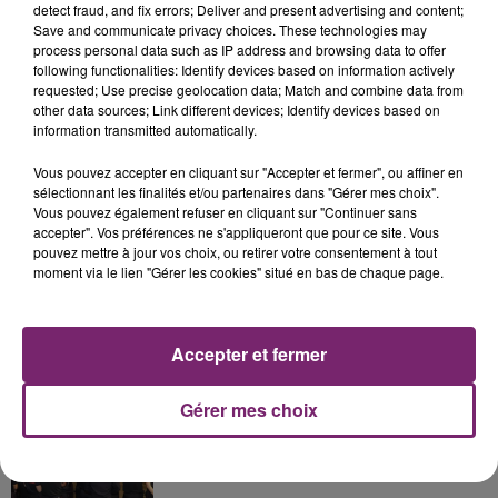
detect fraud, and fix errors; Deliver and present advertising and content;
Save and communicate privacy choices. These technologies may
process personal data such as IP address and browsing data to offer
following functionalities: Identify devices based on information actively
requested; Use precise geolocation data; Match and combine data from
La Bulle - Guinguette éphémère
other data sources; Link different devices; Identify devices based on
information transmitted automatically.
de Frelinghien !
Vous pouvez accepter en cliquant sur "Accepter et fermer", ou affiner en
sélectionnant les finalités et/ou partenaires dans "Gérer mes choix".
Vous pouvez également refuser en cliquant sur "Continuer sans
accepter". Vos préférences ne s'appliqueront que pour ce site. Vous
pouvez mettre à jour vos choix, ou retirer votre consentement à tout
éclipse solaire du 12 Août 2026
moment via le lien "Gérer les cookies" situé en bas de chaque page.
Accepter et fermer
158 pompiers de la région sont
Gérer mes choix
partis hier soir pour la Gironde