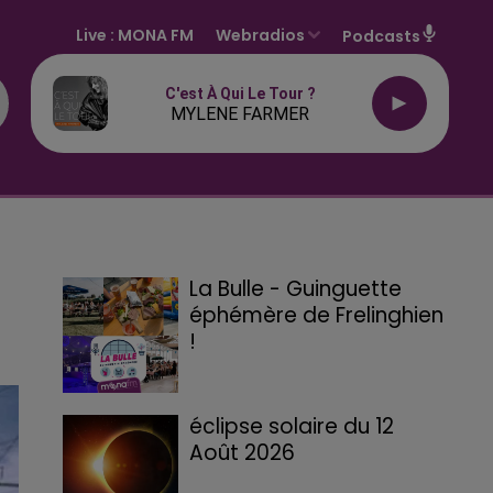
Live :
MONA FM
Webradios
Podcasts
C'est À Qui Le Tour ?
MYLENE FARMER
La Bulle - Guinguette
éphémère de Frelinghien
!
éclipse solaire du 12
Août 2026