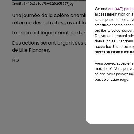
Crédit :
6440c2b6ae7609.29205297.jpg
We and
our (447) partn
access information on a 
Une journée de la colère cheminote est organisée auj
select personalised ad
réforme des retraites... avant la journée de mobilisat
statistics or combinatio
profiles to select person
Le trafic est légèrement perturbé du coup sur les rai
Deliver and present adv
data such as IP address 
Des actions seront organisées dans les gares... A Li
requested; Use precise g
de Lille Flandres.
based on information tra
HD
Vous pouvez accepter en 
mes choix". Vous pouvez
ce site. Vous pouvez met
bas de chaque page.