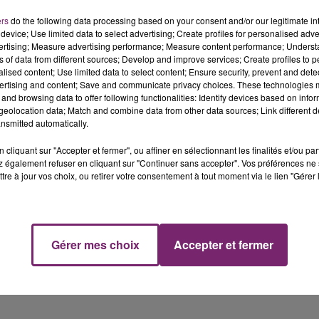
ers
do the following data processing based on your consent and/or our legitimate int
device; Use limited data to select advertising; Create profiles for personalised adver
ourd’hui, dans le cadre toujours de la lutte contre la
vertising; Measure advertising performance; Measure content performance; Unders
ion du 1er mai.
ns of data from different sources; Develop and improve services; Create profiles to 
alised content; Use limited data to select content; Ensure security, prevent and detect
ls... Avec 4 TER sur 5. Trafic quasi normal pour les TGV.
ertising and content; Save and communicate privacy choices. These technologies
and browsing data to offer following functionalities: Identify devices based on infor
lle, une assemblée générale est prévue à 10h, devant la ga
eolocation data; Match and combine data from other data sources; Link different de
nsmitted automatically.
cliquant sur "Accepter et fermer", ou affiner en sélectionnant les finalités et/ou pa
 également refuser en cliquant sur "Continuer sans accepter". Vos préférences ne 
tre à jour vos choix, ou retirer votre consentement à tout moment via le lien "Gérer 
Gérer mes choix
Accepter et fermer