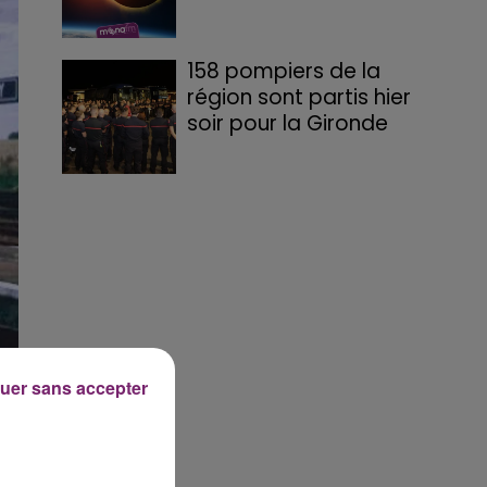
158 pompiers de la
région sont partis hier
soir pour la Gironde
uer sans accepter