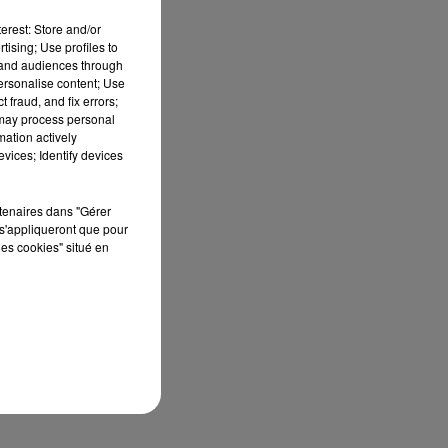
erest: Store and/or
tising; Use profiles to
tand audiences through
personalise content; Use
 fraud, and fix errors;
 may process personal
mation actively
re
vices; Identify devices
rtenaires dans "Gérer
s'appliqueront que pour
les cookies" situé en