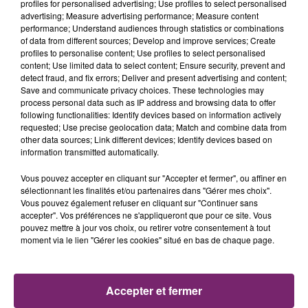
profiles for personalised advertising; Use profiles to select personalised
advertising; Measure advertising performance; Measure content
performance; Understand audiences through statistics or combinations
of data from different sources; Develop and improve services; Create
profiles to personalise content; Use profiles to select personalised
content; Use limited data to select content; Ensure security, prevent and
detect fraud, and fix errors; Deliver and present advertising and content;
Save and communicate privacy choices. These technologies may
process personal data such as IP address and browsing data to offer
following functionalities: Identify devices based on information actively
requested; Use precise geolocation data; Match and combine data from
other data sources; Link different devices; Identify devices based on
information transmitted automatically.
Vous pouvez accepter en cliquant sur "Accepter et fermer", ou affiner en
sélectionnant les finalités et/ou partenaires dans "Gérer mes choix".
Vous pouvez également refuser en cliquant sur "Continuer sans
La Bulle - Guinguette éphémère
accepter". Vos préférences ne s'appliqueront que pour ce site. Vous
de Frelinghien !
pouvez mettre à jour vos choix, ou retirer votre consentement à tout
moment via le lien "Gérer les cookies" situé en bas de chaque page.
Accepter et fermer
éclipse solaire du 12 Août 2026