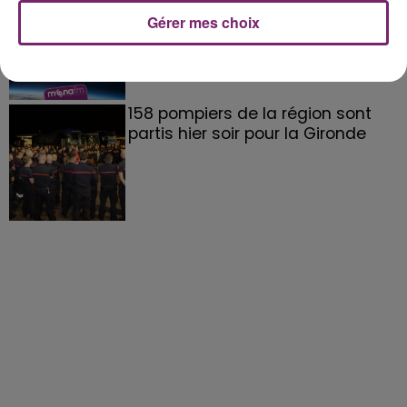
Gérer mes choix
158 pompiers de la région sont
partis hier soir pour la Gironde