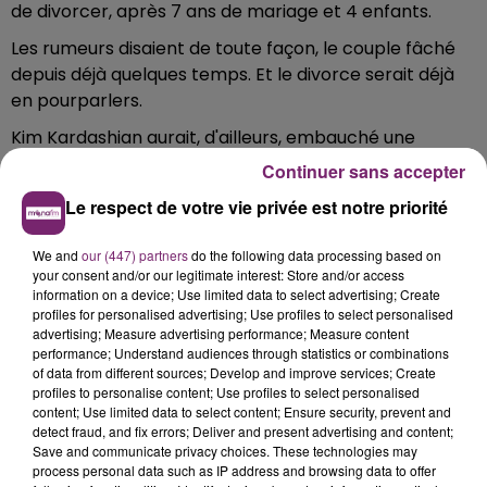
de divorcer, après 7 ans de mariage et 4 enfants.
Les rumeurs disaient de toute façon, le couple fâché
depuis déjà quelques temps. Et le divorce serait déjà
en pourparlers.
Kim Kardashian aurait, d'ailleurs, embauché une
avocate spécialisée dans les divorces de stars,
Continuer sans accepter
extrêmement réputée à Hollywood.
Le respect de votre vie privée est notre priorité
Kanye West, de son côté, vivrait dans son ranch du
Wyoming, où il aurait d'ailleurs passé les dernières
We and
our (447) partners
do the following data processing based on
your consent and/or our legitimate interest: Store and/or access
vacances.
information on a device; Use limited data to select advertising; Create
profiles for personalised advertising; Use profiles to select personalised
advertising; Measure advertising performance; Measure content
performance; Understand audiences through statistics or combinations
of data from different sources; Develop and improve services; Create
profiles to personalise content; Use profiles to select personalised
content; Use limited data to select content; Ensure security, prevent and
detect fraud, and fix errors; Deliver and present advertising and content;
Save and communicate privacy choices. These technologies may
La Bulle - Guinguette éphémère
process personal data such as IP address and browsing data to offer
de Frelinghien !