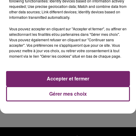
following functionalities: Identify devices based on information actively
requested; Use precise geolocation data; Match and combine data from
other data sources; Link different devices; Identify devices based on
information transmitted automatically.
Vous pouvez accepter en cliquant sur "Accepter et fermer", ou affiner en
éclipse solaire du 12 Août 2026
sélectionnant les finalités et/ou partenaires dans "Gérer mes choix".
Vous pouvez également refuser en cliquant sur "Continuer sans
accepter". Vos préférences ne s'appliqueront que pour ce site. Vous
pouvez mettre à jour vos choix, ou retirer votre consentement à tout
moment via le lien "Gérer les cookies" situé en bas de chaque page.
158 pompiers de la région sont
Accepter et fermer
partis hier soir pour la Gironde
Gérer mes choix