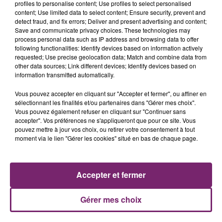
profiles to personalise content; Use profiles to select personalised
content; Use limited data to select content; Ensure security, prevent and
detect fraud, and fix errors; Deliver and present advertising and content;
Save and communicate privacy choices. These technologies may
process personal data such as IP address and browsing data to offer
following functionalities: Identify devices based on information actively
requested; Use precise geolocation data; Match and combine data from
other data sources; Link different devices; Identify devices based on
information transmitted automatically.
La Bulle - Guinguette éphémère
de Frelinghien !
Vous pouvez accepter en cliquant sur "Accepter et fermer", ou affiner en
sélectionnant les finalités et/ou partenaires dans "Gérer mes choix".
Vous pouvez également refuser en cliquant sur "Continuer sans
accepter". Vos préférences ne s'appliqueront que pour ce site. Vous
pouvez mettre à jour vos choix, ou retirer votre consentement à tout
moment via le lien "Gérer les cookies" situé en bas de chaque page.
éclipse solaire du 12 Août 2026
Accepter et fermer
Gérer mes choix
158 pompiers de la région sont