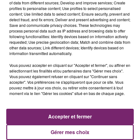
of data from different sources; Develop and improve services; Create
de ce qu'il doit à l'Etat brésilien. Auquel cas il pourrait
profiles to personalise content; Use profiles to select personalised
ne plus remettre les pieds sans son pays.
content; Use limited data to select content; Ensure security, prevent and
detect fraud, and fix errors; Deliver and present advertising and content;
Save and communicate privacy choices. These technologies may
process personal data such as IP address and browsing data to offer
following functionalities: Identify devices based on information actively
requested; Use precise geolocation data; Match and combine data from
other data sources; Link different devices; Identify devices based on
information transmitted automatically.
Vous pouvez accepter en cliquant sur "Accepter et fermer", ou affiner en
sélectionnant les finalités et/ou partenaires dans "Gérer mes choix".
Vous pouvez également refuser en cliquant sur "Continuer sans
accepter". Vos préférences ne s'appliqueront que pour ce site. Vous
pouvez mettre à jour vos choix, ou retirer votre consentement à tout
moment via le lien "Gérer les cookies" situé en bas de chaque page.
Accepter et fermer
Gérer mes choix