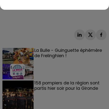
La Bulle - Guinguette éphémère
de Frelinghien !
158 pompiers de la région sont
partis hier soir pour la Gironde