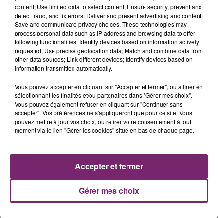
content; Use limited data to select content; Ensure security, prevent and
detect fraud, and fix errors; Deliver and present advertising and content;
Save and communicate privacy choices. These technologies may
process personal data such as IP address and browsing data to offer
following functionalities: Identify devices based on information actively
requested; Use precise geolocation data; Match and combine data from
other data sources; Link different devices; Identify devices based on
information transmitted automatically.
La Bulle - Guinguette éphémère
de Frelinghien !
Vous pouvez accepter en cliquant sur "Accepter et fermer", ou affiner en
sélectionnant les finalités et/ou partenaires dans "Gérer mes choix".
Vous pouvez également refuser en cliquant sur "Continuer sans
accepter". Vos préférences ne s'appliqueront que pour ce site. Vous
pouvez mettre à jour vos choix, ou retirer votre consentement à tout
moment via le lien "Gérer les cookies" situé en bas de chaque page.
éclipse solaire du 12 Août 2026
Accepter et fermer
Gérer mes choix
158 pompiers de la région sont
partis hier soir pour la Gironde