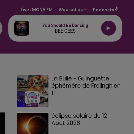
Live :
MONA FM
Webradios
Podcasts
You Should Be Dancing
BEE GEES
La Bulle - Guinguette
éphémère de Frelinghien
!
éclipse solaire du 12
Août 2026