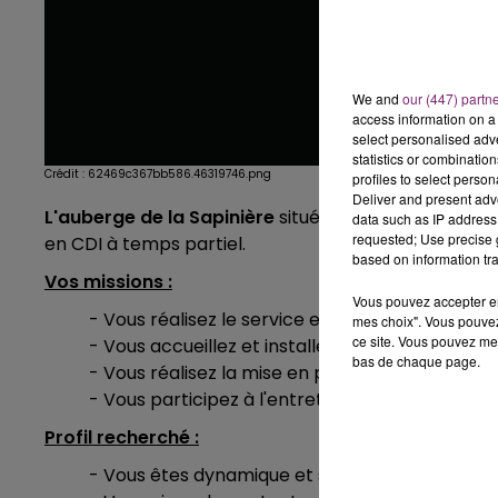
We and
our (447) partn
access information on a 
select personalised ad
statistics or combinatio
Crédit :
62469c367bb586.46319746.png
profiles to select person
Deliver and present adv
L'auberge de la Sapinière
située à Godewaersvelde
data such as IP address 
requested; Use precise g
en CDI à temps partiel.
based on information tra
Vos missions :
Vous pouvez accepter en 
- Vous réalisez le service en salle sous la direc
mes choix". Vous pouvez
ce site. Vous pouvez met
- Vous accueillez et installez le client à son ar
bas de chaque page.
- Vous réalisez la mise en place de la salle et 
- Vous participez à l'entretien et au nettoyage 
Profil recherché :
- Vous êtes dynamique et souriant
(e)
.