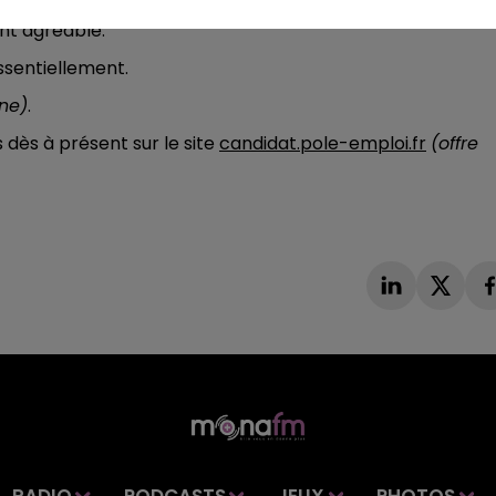
ez des bases en restauration.
nt agréable.
ssentiellement.
ne)
.
dès à présent sur le site
candidat.pole-emploi.fr
(offre