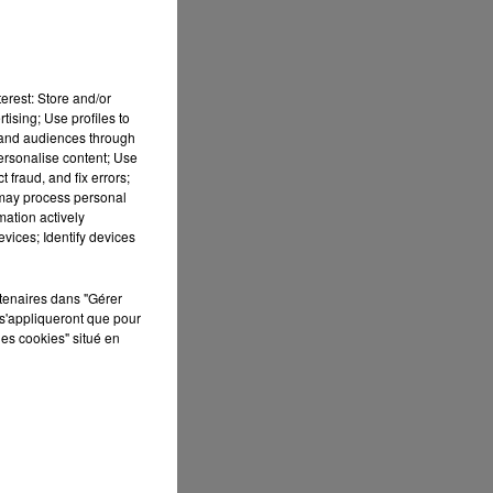
erest: Store and/or
tising; Use profiles to
tand audiences through
personalise content; Use
 fraud, and fix errors;
 may process personal
at
mation actively
vices; Identify devices
rtenaires dans "Gérer
s'appliqueront que pour
les cookies" situé en