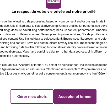
Le respect de votre vie privée est notre priorité
ers
do the following data processing based on your consent and/or our legitimate int
device; Use limited data to select advertising; Create profiles for personalised adver
vertising; Measure advertising performance; Measure content performance; Unders
ns of data from different sources; Develop and improve services; Create profiles to 
alised content; Use limited data to select content; Ensure security, prevent and detect
ertising and content; Save and communicate privacy choices. These technologies
 recrute actuellement un
(e)
serveur
(-se)
pour un contr
and browsing data to offer following functionalities: Identify devices based on infor
eolocation data; Match and combine data from other data sources; Link different de
nsmitted automatically.
cliquant sur "Accepter et fermer", ou affiner en sélectionnant les finalités et/ou pa
tion de la responsable.
 également refuser en cliquant sur "Continuer sans accepter". Vos préférences ne 
tre à jour vos choix, ou retirer votre consentement à tout moment via le lien "Gérer 
rivée au restaurant.
le dressage des tables.
de la salle de réception.
Gérer mes choix
Accepter et fermer