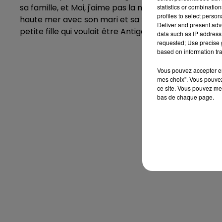
sa famille, et Moi, j'aime pas la mer, où elle racon
statistics or combinatio
profiles to select person
haute mer avec son mari et sa fille. Elle est égaleme
Deliver and present adv
petite fille qui voulait être Antigone, et d'un portr
data such as IP address 
requested; Use precise g
based on information tra
Vous pouvez accepter en 
mes choix". Vous pouvez
ce site. Vous pouvez met
bas de chaque page.