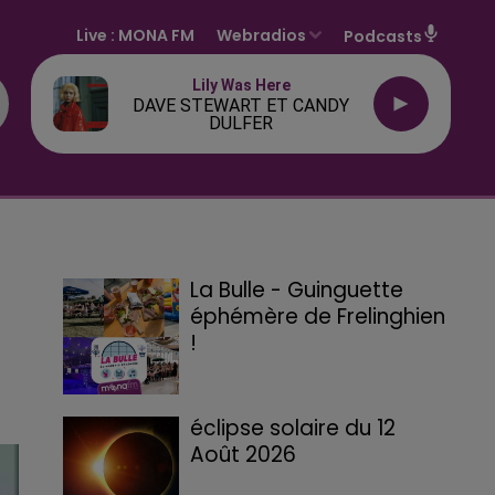
Live :
MONA FM
Webradios
Podcasts
Lily Was Here
DAVE STEWART ET CANDY
DULFER
La Bulle - Guinguette
éphémère de Frelinghien
!
éclipse solaire du 12
Août 2026