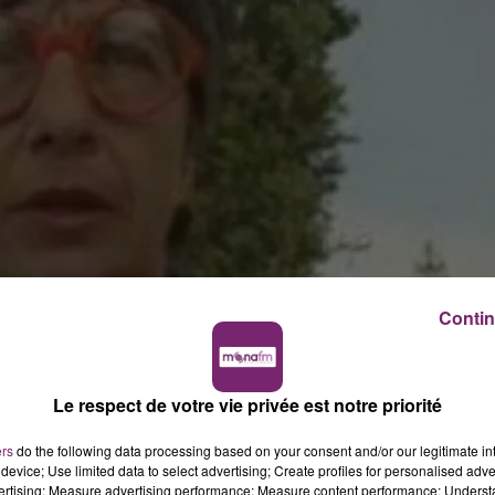
Contin
 d'une vingtaine de romans et d'essais, est décédée lundi 
 de sa fille Mâkhi. Elle avait 87 ans.
chroniqueuse littéraire de l'émission Télématin sur Franc
Le respect de votre vie privée est notre priorité
n premier roman en 1963 (Le Petit Caillou) et a remporté 
).
ers
do the following data processing based on your consent and/or our legitimate int
device; Use limited data to select advertising; Create profiles for personalised adver
upée, destin d'une jeune paysanne grecque en rupture av
vertising; Measure advertising performance; Measure content performance; Unders