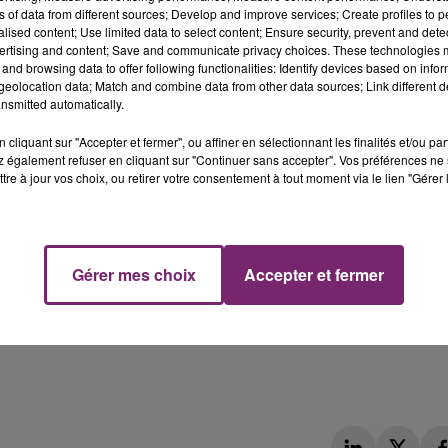
te avec humour ses périples infernaux chaque été en kayak
ns of data from different sources; Develop and improve services; Create profiles to 
alised content; Use limited data to select content; Ensure security, prevent and detect
nt l'auteure d'un essai biographique, Danielle Mitterrand, 
ertising and content; Save and communicate privacy choices. These technologies
ait iconoclaste de Néron, Maman, je veux pas être empereur
and browsing data to offer following functionalities: Identify devices based on infor
eolocation data; Match and combine data from other data sources; Link different de
nsmitted automatically.
cliquant sur "Accepter et fermer", ou affiner en sélectionnant les finalités et/ou pa
 également refuser en cliquant sur "Continuer sans accepter". Vos préférences ne 
tre à jour vos choix, ou retirer votre consentement à tout moment via le lien "Gérer 
Gérer mes choix
Accepter et fermer