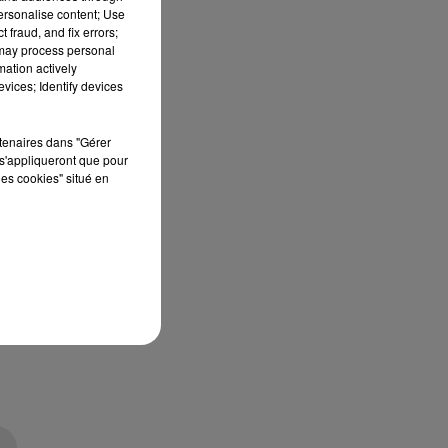
 de
personalise content; Use
 fraud, and fix errors;
la
 may process personal
.
mation actively
vices; Identify devices
rtenaires dans "Gérer
s'appliqueront que pour
les cookies" situé en