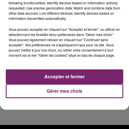
following functionalities: Identify devices based on information actively
de Frelinghien !
requested; Use precise geolocation data; Match and combine data from
other data sources; Link different devices; Identify devices based on
information transmitted automatically.
Vous pouvez accepter en cliquant sur "Accepter et fermer", ou affiner en
sélectionnant les finalités et/ou partenaires dans "Gérer mes choix".
éclipse solaire du 12 Août 2026
Vous pouvez également refuser en cliquant sur "Continuer sans
accepter". Vos préférences ne s'appliqueront que pour ce site. Vous
pouvez mettre à jour vos choix, ou retirer votre consentement à tout
moment via le lien "Gérer les cookies" situé en bas de chaque page.
158 pompiers de la région sont
Accepter et fermer
partis hier soir pour la Gironde
Gérer mes choix