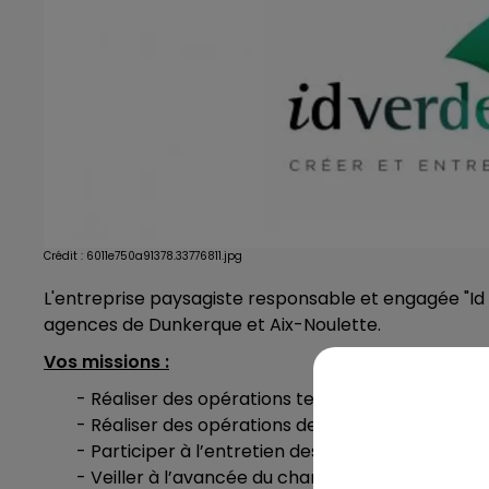
Crédit :
6011e750a91378.33776811.jpg
L'entreprise paysagiste responsable et engagée "Id
agences de Dunkerque et Aix-Noulette.
Vos missions :
- Réaliser des opérations techniques de travaux
- Réaliser des opérations de nettoyage (broyag
- Participer à l’entretien des arbres lorsque néce
- Veiller à l’avancée du chantier, à l’entretien du