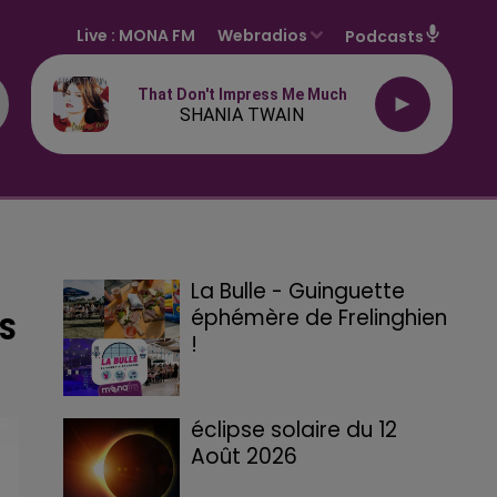
Live :
MONA FM
Webradios
Podcasts
That Don't Impress Me Much
SHANIA TWAIN
La Bulle - Guinguette
éphémère de Frelinghien
RS
!
éclipse solaire du 12
Août 2026