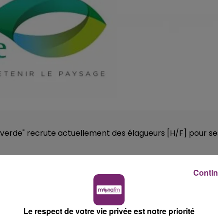
 verde" recrute actuellement des élagueurs [H/F] pour se
Contin
 d’élagage (taille, abattage, démontage).
e, balayage).
ssaire (maladies, parasites, inclusion).
Le respect de votre vie privée est notre priorité
 matériel et la sécurité sur le chantier.