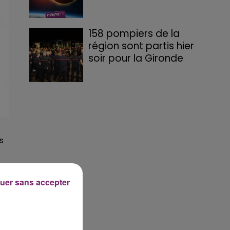
158 pompiers de la
région sont partis hier
soir pour la Gironde
s
uer sans accepter