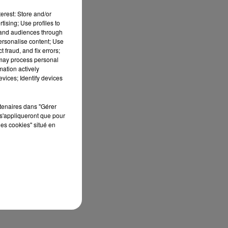
erest: Store and/or
tising; Use profiles to
".
tand audiences through
personalise content; Use
 fraud, and fix errors;
 may process personal
mation actively
vices; Identify devices
rtenaires dans "Gérer
s'appliqueront que pour
les cookies" situé en