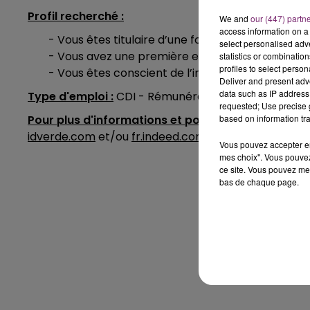
Profil recherché :
We and
our (447) partn
access information on a 
- Vous êtes titulaire d’une formation spécialisée, 
select personalised ad
- Vous avez une première expérience réussie en
statistics or combinatio
profiles to select person
- Vous êtes conscient de l’importance de la sécu
Deliver and present adv
data such as IP address 
Type d'emploi :
CDI - Rémunération à négocier selon
requested; Use precise g
based on information tra
Pour plus d'informations et postuler :
Rendez-vous 
idverde.com
et/ou
fr.indeed.com
.
Vous pouvez accepter en 
mes choix". Vous pouvez
ce site. Vous pouvez met
bas de chaque page.