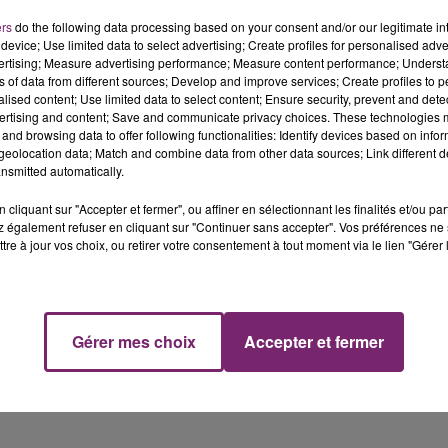
ers
do the following data processing based on your consent and/or our legitimate int
device; Use limited data to select advertising; Create profiles for personalised adver
type certificat de spécialisation "Taille & Soins aux arbres
vertising; Measure advertising performance; Measure content performance; Unders
 tant qu’élagueur.
ns of data from different sources; Develop and improve services; Create profiles to 
alised content; Use limited data to select content; Ensure security, prevent and detect
rité et de la rigueur qu’impose le métier d’élagueur.
ertising and content; Save and communicate privacy choices. These technologies
and browsing data to offer following functionalities: Identify devices based on infor
 profil.
eolocation data; Match and combine data from other data sources; Link different de
nsmitted automatically.
sur les sites
www.recrute-
cliquant sur "Accepter et fermer", ou affiner en sélectionnant les finalités et/ou pa
 également refuser en cliquant sur "Continuer sans accepter". Vos préférences ne 
tre à jour vos choix, ou retirer votre consentement à tout moment via le lien "Gérer 
Gérer mes choix
Accepter et fermer