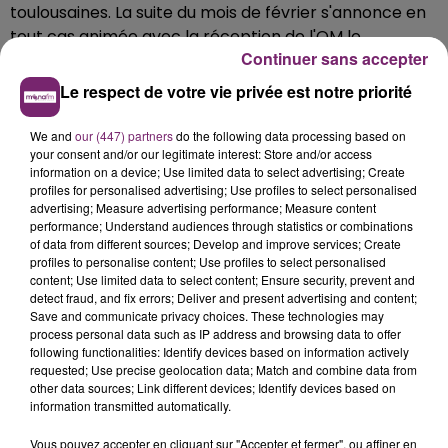
toulousaines. La suite du mois de février s'annonce en
tout cas animée avec la réception de l'OM le
Continuer sans accepter
dimanche 21 notamment.
Le respect de votre vie privée est notre priorité
We and
our (447) partners
do the following data processing based on
your consent and/or our legitimate interest: Store and/or access
information on a device; Use limited data to select advertising; Create
profiles for personalised advertising; Use profiles to select personalised
advertising; Measure advertising performance; Measure content
performance; Understand audiences through statistics or combinations
of data from different sources; Develop and improve services; Create
profiles to personalise content; Use profiles to select personalised
content; Use limited data to select content; Ensure security, prevent and
detect fraud, and fix errors; Deliver and present advertising and content;
Save and communicate privacy choices. These technologies may
process personal data such as IP address and browsing data to offer
following functionalities: Identify devices based on information actively
requested; Use precise geolocation data; Match and combine data from
other data sources; Link different devices; Identify devices based on
information transmitted automatically.
Vous pouvez accepter en cliquant sur "Accepter et fermer", ou affiner en