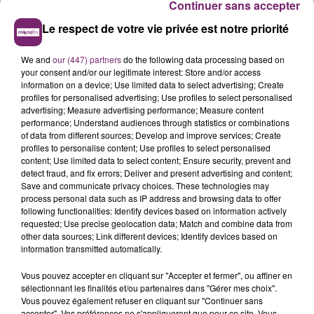
clients.
Continuer sans accepter
- Le tout, en respectant les normes d'hygiène et
Le respect de votre vie privée est notre priorité
de sécurité alimentaire.
We and
our (447) partners
do the following data processing based on
Profil recherché :
your consent and/or our legitimate interest: Store and/or access
- Vous êtes issu
(e)
d'une formation type
information on a device; Use limited data to select advertising; Create
profiles for personalised advertising; Use profiles to select personalised
CAP/BEP Boulanger - Pâtisserie.
advertising; Measure advertising performance; Measure content
- Vous justifiez idéalement de 2 ans d'expérience
performance; Understand audiences through statistics or combinations
minimum sur un poste similaire.
of data from different sources; Develop and improve services; Create
profiles to personalise content; Use profiles to select personalised
- Vous avez une grande autonomie, faites preuve
content; Use limited data to select content; Ensure security, prevent and
de rigueur et d'organisation.
detect fraud, and fix errors; Deliver and present advertising and content;
- Vous maîtrisez à la perfection les recettes de
Save and communicate privacy choices. These technologies may
process personal data such as IP address and browsing data to offer
différents types de pains.
following functionalities: Identify devices based on information actively
requested; Use precise geolocation data; Match and combine data from
Type de contrat :
CDI - 35h/semaine.
other data sources; Link different devices; Identify devices based on
information transmitted automatically.
Pour plus d'informations et postuler :
Rendez-vous
dès à présent sur les sites
recrutement.cora-france.fr
Vous pouvez accepter en cliquant sur "Accepter et fermer", ou affiner en
et/ou
candidat.pole-emploi.fr
(offre n°164JFPC).
sélectionnant les finalités et/ou partenaires dans "Gérer mes choix".
Vous pouvez également refuser en cliquant sur "Continuer sans
accepter". Vos préférences ne s'appliqueront que pour ce site. Vous