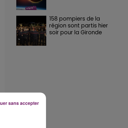
158 pompiers de la
région sont partis hier
soir pour la Gironde
uer sans accepter