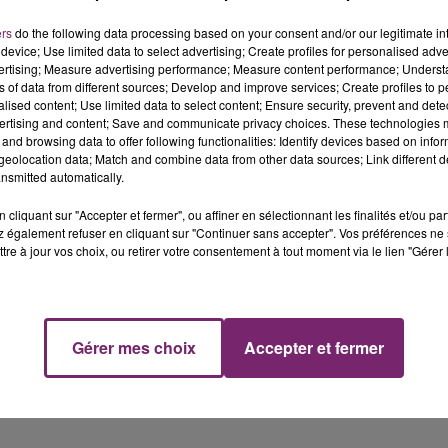
ers
do the following data processing based on your consent and/or our legitimate int
device; Use limited data to select advertising; Create profiles for personalised adver
vertising; Measure advertising performance; Measure content performance; Unders
ns of data from different sources; Develop and improve services; Create profiles to 
alised content; Use limited data to select content; Ensure security, prevent and detect
recrute actuellement un conseiller de vente [H/F] pour 
ertising and content; Save and communicate privacy choices. These technologies
and browsing data to offer following functionalities: Identify devices based on infor
eolocation data; Match and combine data from other data sources; Link different de
nsmitted automatically.
le cadre d'une vente.
cliquant sur "Accepter et fermer", ou affiner en sélectionnant les finalités et/ou pa
inu de la boutique.
 également refuser en cliquant sur "Continuer sans accepter". Vos préférences ne 
tre à jour vos choix, ou retirer votre consentement à tout moment via le lien "Gérer 
ctifs.
édez des qualités relationnelles.
Gérer mes choix
Accepter et fermer
 qualité.
n excellent sens du service.