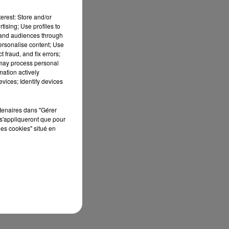
erest: Store and/or
tising; Use profiles to
tand audiences through
personalise content; Use
 fraud, and fix errors;
un
 may process personal
mation actively
vices; Identify devices
rtenaires dans "Gérer
s'appliqueront que pour
les cookies" situé en