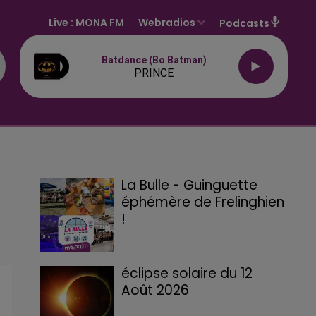
Live :
MONA FM
Webradios
Podcasts
Batdance (bo Batman)
PRINCE
La Bulle - Guinguette
éphémère de Frelinghien
!
éclipse solaire du 12
Août 2026