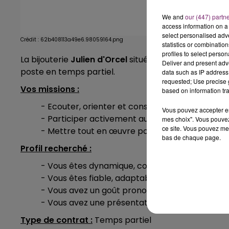
We and
our (447) partn
access information on a 
select personalised ad
Crédit :
62b408113a49e6.98059164.png
statistics or combinatio
profiles to select person
La bijouterie
Julien d'Orcel
située à Nœux-les-Mines 
Deliver and present adv
poste en temps partiel.
data such as IP address 
requested; Use precise g
Vos missions :
based on information tra
- Ecouter, orienter et conseiller le client dans 
Vous pouvez accepter en 
- Participer activement au développement cont
mes choix". Vous pouvez
ce site. Vous pouvez met
- Mettre tout en œuvre pour dépasser vos obje
bas de chaque page.
Profil recherché :
- Vous êtes dynamique, convaincant
(e)
et poss
- Vous êtes fiable, adaptable et rigoureux
(se)
.
- Vous avez un goût prononcé pour les bijoux de
- Vous avez une présentation très soignée et u
Type de contrat :
Temps partiel