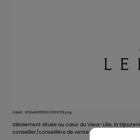
Crédit :
6150e613f33153.30109739.png
Idéalement située au cœur du Vieux-Lille, la bijouter
conseiller/conseillère de vente pour un poste en CD