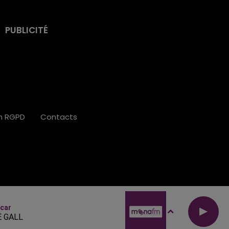
PUBLICITÉ
on RGPD
Contacts
car
 GALL