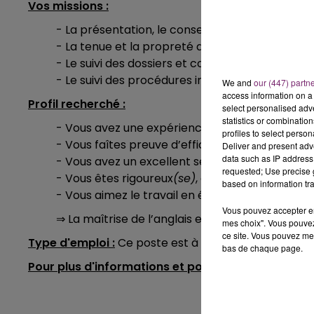
Vos missions :
- La présentation, le conseil et la vente.
- La tenue et la propreté de l’espace de vente
- Le suivi des dossiers et commandes clients, 
- Le suivi des procédures internes.
We and
our (447) partn
access information on a 
Profil recherché :
select personalised ad
statistics or combinatio
- Vous avez une expérience dans la vente d’au 
profiles to select person
- Vous faîtes preuve d’efficacité et d’agilité.
Deliver and present adv
data such as IP address 
- Vous avez un excellent sens du relationnel.
requested; Use precise g
- Vous êtes rigoureux
(se)
, aimez les challenges
based on information tra
- Vous aimez le travail en équipe et la polyvale
Vous pouvez accepter en 
⇒ La maîtrise de l’anglais est un avantage certa
mes choix". Vous pouvez
ce site. Vous pouvez met
Type d'emploi :
Ce poste est à pouvoir dès mainten
bas de chaque page.
Pour plus d'informations et postuler :
Rendez-vous 