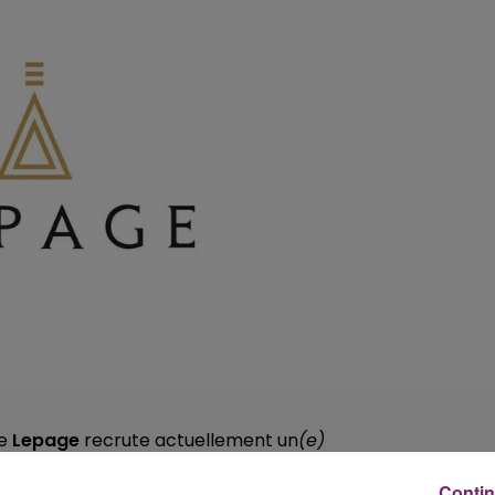
ie
Lepage
recrute actuellement un
(e)
I.
Contin