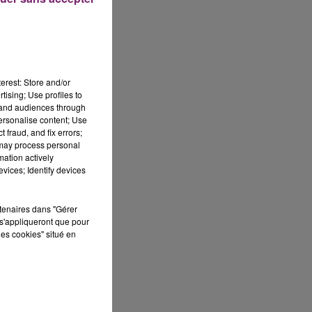
erest: Store and/or
tising; Use profiles to
tand audiences through
personalise content; Use
 fraud, and fix errors;
 may process personal
mation actively
vices; Identify devices
rtenaires dans "Gérer
s'appliqueront que pour
les cookies" situé en