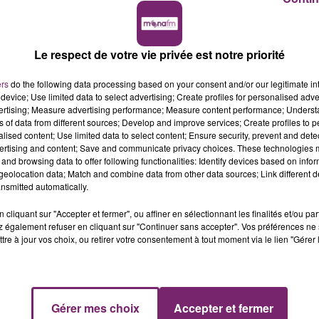
, des vitrines et des espaces de stockage.
Le respect de votre vie privée est notre priorité
des demandes par mail et vente à distance.
ers
do the following data processing based on your consent and/or our legitimate int
device; Use limited data to select advertising; Create profiles for personalised adver
vertising; Measure advertising performance; Measure content performance; Unders
ns of data from different sources; Develop and improve services; Create profiles to 
moins 3 ans.
alised content; Use limited data to select content; Ensure security, prevent and detect
ertising and content; Save and communicate privacy choices. These technologies
and browsing data to offer following functionalities: Identify devices based on infor
eolocation data; Match and combine data from other data sources; Link different de
 et dépasser les objectifs.
nsmitted automatically.
nce.
cliquant sur "Accepter et fermer", ou affiner en sélectionnant les finalités et/ou pa
in !
 également refuser en cliquant sur "Continuer sans accepter". Vos préférences ne 
tre à jour vos choix, ou retirer votre consentement à tout moment via le lien "Gérer 
ant en CDI - 37.5 heures par semaine.
dès maintenant sur le site
fr.indeed.com
.
Gérer mes choix
Accepter et fermer