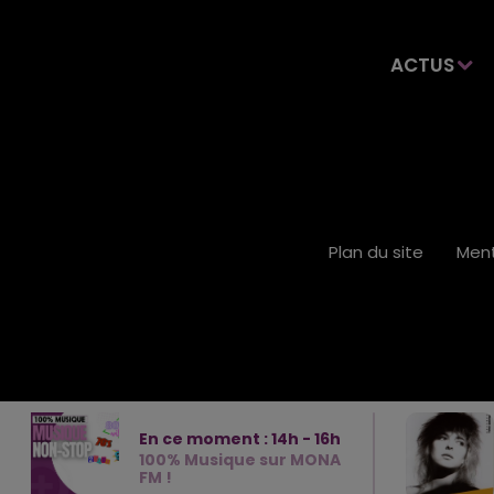
ACTUS
Plan du site
Ment
En ce moment :
14
h -
16
h
100% Musique sur MONA
FM !