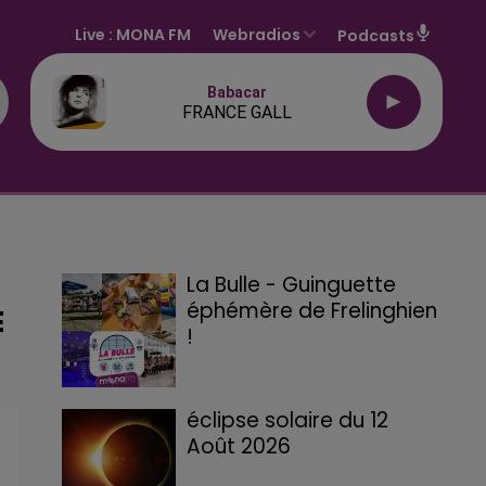
Live :
MONA FM
Webradios
Podcasts
Babacar
FRANCE GALL
La Bulle - Guinguette
éphémère de Frelinghien
E
!
éclipse solaire du 12
Août 2026