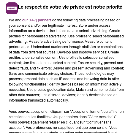
Le respect de votre vie privée est notre priorité
We and
our (447) partners
do the following data processing based on
your consent and/or our legitimate interest: Store and/or access
information on a device; Use limited data to select advertising; Create
profiles for personalised advertising; Use profiles to select personalised
advertising; Measure advertising performance; Measure content
performance; Understand audiences through statistics or combinations
of data from different sources; Develop and improve services; Create
profiles to personalise content; Use profiles to select personalised
content; Use limited data to select content; Ensure security, prevent and
detect fraud, and fix errors; Deliver and present advertising and content;
Save and communicate privacy choices. These technologies may
process personal data such as IP address and browsing data to offer
following functionalities: Identify devices based on information actively
requested; Use precise geolocation data; Match and combine data from
other data sources; Link different devices; Identify devices based on
information transmitted automatically.
Vous pouvez accepter en cliquant sur "Accepter et fermer", ou affiner en
sélectionnant les finalités et/ou partenaires dans "Gérer mes choix".
Vous pouvez également refuser en cliquant sur "Continuer sans
accepter". Vos préférences ne s'appliqueront que pour ce site. Vous
pouvez mettre à jour vos choix, ou retirer votre consentement à tout