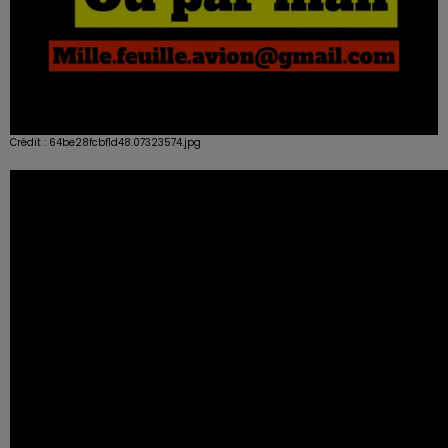
Crédit :
64be28fcbf1d48.07323574.jpg