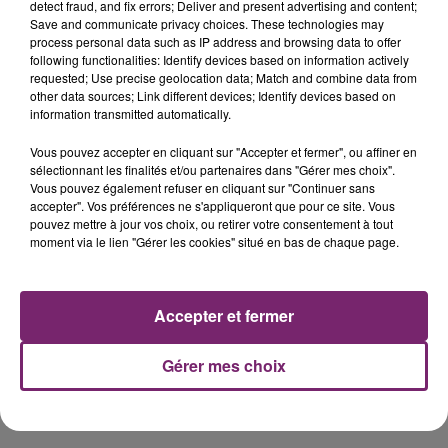
12
detect fraud, and fix errors; Deliver and present advertising and content;
GP d'Italie
Monza
Save and communicate privacy choices. These technologies may
septembre
process personal data such as IP address and browsing data to offer
26
following functionalities: Identify devices based on information actively
GP de Russie
Sotchi
septembre
requested; Use precise geolocation data; Match and combine data from
other data sources; Link different devices; Identify devices based on
3 octobre
GP de Singapour
Singapour
information transmitted automatically.
10 octobre
GP du Japon
Suzuka
Vous pouvez accepter en cliquant sur "Accepter et fermer", ou affiner en
24 octobre
GP des États-Unis
Austin
sélectionnant les finalités et/ou partenaires dans "Gérer mes choix".
31 octobre
GP de Mexico
Mexico
Vous pouvez également refuser en cliquant sur "Continuer sans
7
accepter". Vos préférences ne s'appliqueront que pour ce site. Vous
GP de São Paulo
Interlagos
pouvez mettre à jour vos choix, ou retirer votre consentement à tout
novembre
moment via le lien "Gérer les cookies" situé en bas de chaque page.
21
GP d'Australie
Melbourne
novembre
5
GP d'Arabie
Accepter et fermer
Djeddah
décembre
saoudite
12
Gérer mes choix
GP d'Abu Dhabi
Abu Dhabi
décembre