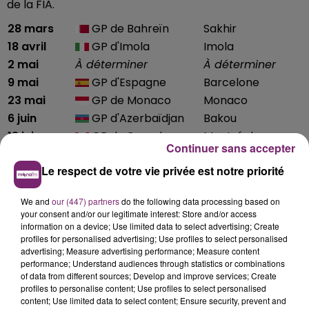
de la FIA.
28 mars
GP de Bahreïn
Sakhir
18 avril
GP d'Imola
Imola
2 mai
À déterminer
À déterminer
9 mai
GP d'Espagne
Barcelone
23 mai
GP de Monaco
Monaco
6 juin
GP d'Azerbaïdjan
Bakou
13 juin
GP du Canada
Montréal
Continuer sans accepter
27 juin
GP de France
Le Castellet
Le respect de votre vie privée est notre priorité
4 juillet
GP d'Autriche
Spielberg
GP de Grande-
18 juillet
Silverstone
We and
our (447) partners
do the following data processing based on
Bretagne
your consent and/or our legitimate interest: Store and/or access
1er août
GP de Hongrie
Budapest
information on a device; Use limited data to select advertising; Create
profiles for personalised advertising; Use profiles to select personalised
Spa-
29 août
GP de Belgique
advertising; Measure advertising performance; Measure content
Francorchamps
performance; Understand audiences through statistics or combinations
5
of data from different sources; Develop and improve services; Create
GP des Pays-Bas
Zandvoort
profiles to personalise content; Use profiles to select personalised
septembre
content; Use limited data to select content; Ensure security, prevent and