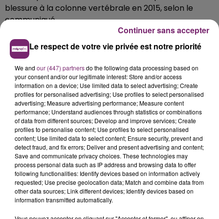
blessure à la colonne vertébrale en 2015, selon le
communiqué.
Continuer sans accepter
Née dans l'Etat américain de Géorgie, Jessye Norman
Le respect de votre vie privée est notre priorité
s'était fait connaître en s'installant à la fin des années
60 en Europe, où elle s'est produite dans les plus
We and
our (447) partners
do the following data processing based on
grandes salles.
your consent and/or our legitimate interest: Store and/or access
information on a device; Use limited data to select advertising; Create
profiles for personalised advertising; Use profiles to select personalised
advertising; Measure advertising performance; Measure content
performance; Understand audiences through statistics or combinations
of data from different sources; Develop and improve services; Create
profiles to personalise content; Use profiles to select personalised
content; Use limited data to select content; Ensure security, prevent and
detect fraud, and fix errors; Deliver and present advertising and content;
Save and communicate privacy choices. These technologies may
process personal data such as IP address and browsing data to offer
following functionalities: Identify devices based on information actively
requested; Use precise geolocation data; Match and combine data from
other data sources; Link different devices; Identify devices based on
information transmitted automatically.
Vous pouvez accepter en cliquant sur "Accepter et fermer", ou affiner en