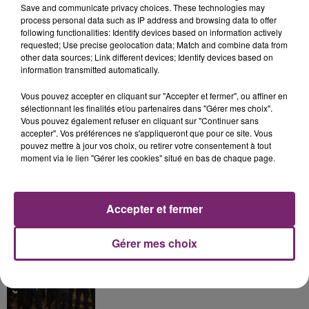
Save and communicate privacy choices. These technologies may
process personal data such as IP address and browsing data to offer
following functionalities: Identify devices based on information actively
La Bulle - Guinguette éphémère
requested; Use precise geolocation data; Match and combine data from
other data sources; Link different devices; Identify devices based on
de Frelinghien !
information transmitted automatically.
Vous pouvez accepter en cliquant sur "Accepter et fermer", ou affiner en
sélectionnant les finalités et/ou partenaires dans "Gérer mes choix".
Vous pouvez également refuser en cliquant sur "Continuer sans
accepter". Vos préférences ne s'appliqueront que pour ce site. Vous
éclipse solaire du 12 Août 2026
pouvez mettre à jour vos choix, ou retirer votre consentement à tout
moment via le lien "Gérer les cookies" situé en bas de chaque page.
Accepter et fermer
158 pompiers de la région sont
Gérer mes choix
partis hier soir pour la Gironde