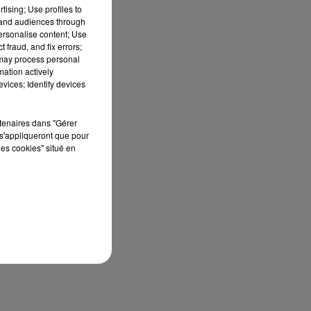
tising; Use profiles to
tand audiences through
personalise content; Use
 fraud, and fix errors;
 may process personal
mation actively
vices; Identify devices
rtenaires dans "Gérer
s'appliqueront que pour
les cookies" situé en