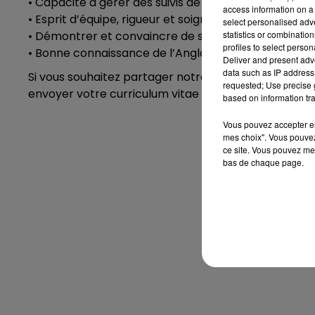
• Capacité à gérer des suivis de production
access information on a 
• Esprit d’équipe, rigueur et soigné
select personalised ad
statistics or combinatio
• Démontrer et convaincre de ses aptitudes
profiles to select person
• Bonne connaissance de l’Anglais recommandé
Deliver and present adv
data such as IP address 
Si vous souhaitez partager notre passion du chocolat
requested; Use precise g
envoyer votre curriculum vitae et lettre de motivati
based on information tra
Vous pouvez accepter en 
mes choix". Vous pouvez
ce site. Vous pouvez met
bas de chaque page.