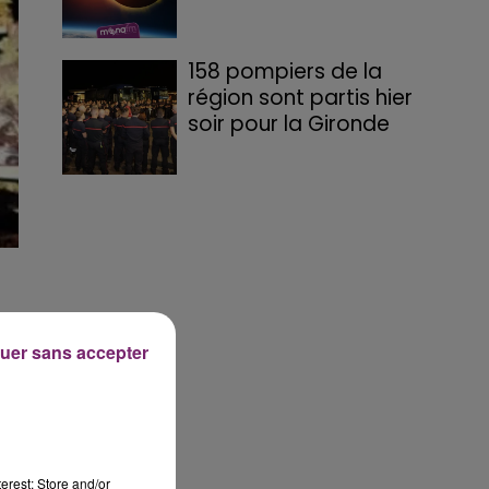
158 pompiers de la
région sont partis hier
soir pour la Gironde
ne
uer sans accepter
erest: Store and/or