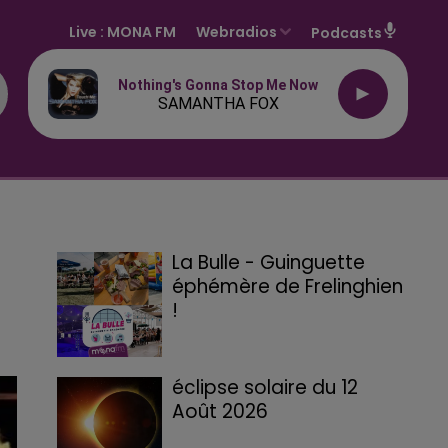
Live :
MONA FM
Webradios
Podcasts
Nothing's Gonna Stop Me Now
SAMANTHA FOX
La Bulle - Guinguette
éphémère de Frelinghien
!
éclipse solaire du 12
Août 2026