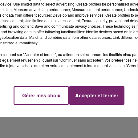
device; Use limited data to select advertising; Create profiles for personalised adver
vertising; Measure advertising performance; Measure content performance; Unders
ns of data from different sources; Develop and improve services; Create profiles to 
alised content; Use limited data to select content; Ensure security, prevent and detect
ertising and content; Save and communicate privacy choices. These technologies
and browsing data to offer following functionalities: Identify devices based on infor
 et travailler au sein de notre équipe, n’hésitez pas à
eolocation data; Match and combine data from other data sources; Link different de
on à l’attention du responsable de production .
nsmitted automatically.
cliquant sur "Accepter et fermer", ou affiner en sélectionnant les finalités et/ou pa
 également refuser en cliquant sur "Continuer sans accepter". Vos préférences ne 
tre à jour vos choix, ou retirer votre consentement à tout moment via le lien "Gérer 
Gérer mes choix
Accepter et fermer