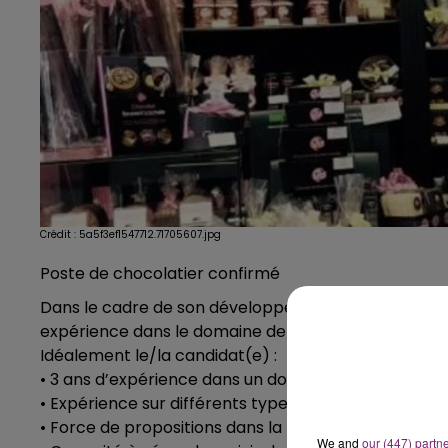
Crédit :
5a5f3ef1547712.71705607.jpg
Poste de chocolatier confirmé
Dans le cadre de son développement ; La Chocolate
expérience dans le domaine de la fabrication de c
Idéalement le/la candidat(e) :
• 3 ans d’expérience dans un domaine proche
• Expérience sur différents types de machine : mou
• Force de propositions dans la mise en place de n
We and
our (447) partn