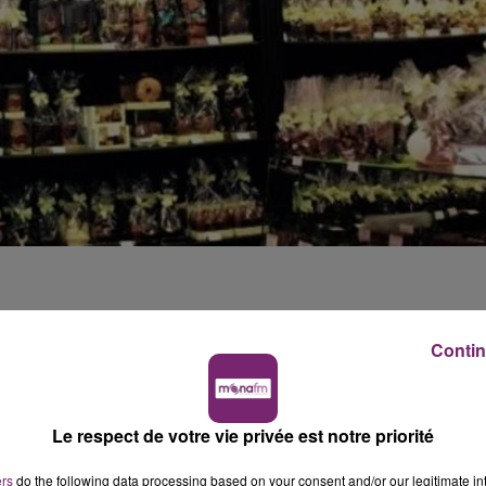
rie Beussent Lachelle recherche un chocolatier ayant u
Contin
hocolat avec 3 ans d’expérience minimum.
Le respect de votre vie privée est notre priorité
leuse, enrobeuse, one-shot
ouveaux produits/process
ers
do the following data processing based on your consent and/or our legitimate int