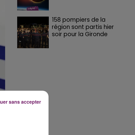
158 pompiers de la
région sont partis hier
soir pour la Gironde
uer sans accepter