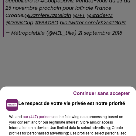
accueillera la
#CoupeDavis
. Rendez-vous du 23 au
25 novembre prochain pour lafinale France
Croatie.
@DamienCastelain
@FFT
@StadePM
@DavisCup
#FRACRO
pic.twitter.com/FK2s4TGaPt
— MétropoleLille (@MEL_Lille)
21 septembre 2018
Continuer sans accepter
Le respect de votre vie privée est notre priorité
We and
our (447) partners
do the following data processing based on
your consent and/or our legitimate interest: Store and/or access
information on a device; Use limited data to select advertising; Create
profiles for personalised advertising; Use profiles to select personalised