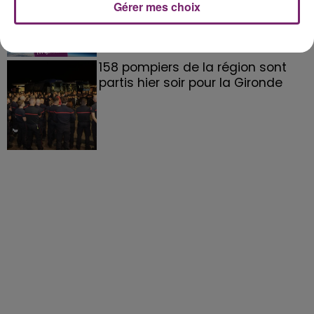
Gérer mes choix
158 pompiers de la région sont
partis hier soir pour la Gironde