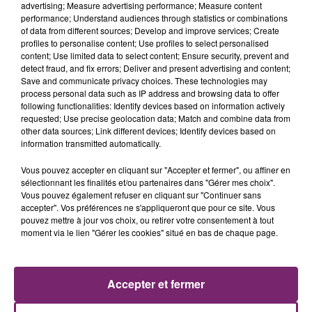
advertising; Measure advertising performance; Measure content
performance; Understand audiences through statistics or combinations
of data from different sources; Develop and improve services; Create
profiles to personalise content; Use profiles to select personalised
content; Use limited data to select content; Ensure security, prevent and
detect fraud, and fix errors; Deliver and present advertising and content;
Save and communicate privacy choices. These technologies may
process personal data such as IP address and browsing data to offer
following functionalities: Identify devices based on information actively
requested; Use precise geolocation data; Match and combine data from
other data sources; Link different devices; Identify devices based on
information transmitted automatically.
Vous pouvez accepter en cliquant sur "Accepter et fermer", ou affiner en
sélectionnant les finalités et/ou partenaires dans "Gérer mes choix".
La Bulle - Guinguette éphémère
Vous pouvez également refuser en cliquant sur "Continuer sans
de Frelinghien !
accepter". Vos préférences ne s'appliqueront que pour ce site. Vous
pouvez mettre à jour vos choix, ou retirer votre consentement à tout
moment via le lien "Gérer les cookies" situé en bas de chaque page.
Accepter et fermer
éclipse solaire du 12 Août 2026