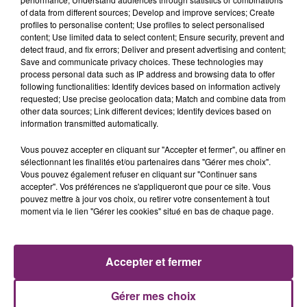
of data from different sources; Develop and improve services; Create
profiles to personalise content; Use profiles to select personalised
content; Use limited data to select content; Ensure security, prevent and
detect fraud, and fix errors; Deliver and present advertising and content;
Save and communicate privacy choices. These technologies may
process personal data such as IP address and browsing data to offer
following functionalities: Identify devices based on information actively
requested; Use precise geolocation data; Match and combine data from
other data sources; Link different devices; Identify devices based on
information transmitted automatically.
Vous pouvez accepter en cliquant sur "Accepter et fermer", ou affiner en
La Bulle - Guinguette éphémère
sélectionnant les finalités et/ou partenaires dans "Gérer mes choix".
de Frelinghien !
Vous pouvez également refuser en cliquant sur "Continuer sans
accepter". Vos préférences ne s'appliqueront que pour ce site. Vous
pouvez mettre à jour vos choix, ou retirer votre consentement à tout
moment via le lien "Gérer les cookies" situé en bas de chaque page.
éclipse solaire du 12 Août 2026
Accepter et fermer
Gérer mes choix