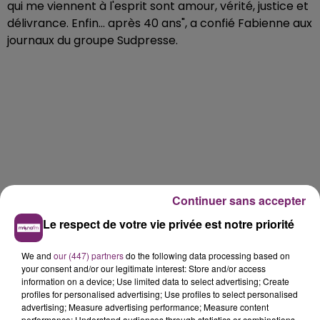
qui me viennent à l'esprit sont amour, vérité, justice et
délivrance. Enfin... après 40 ans", a confié Fabienne aux
journaux du groupe Sudpresse.
Continuer sans accepter
Le respect de votre vie privée est notre priorité
We and
our (447) partners
do the following data processing based on
your consent and/or our legitimate interest: Store and/or access
information on a device; Use limited data to select advertising; Create
profiles for personalised advertising; Use profiles to select personalised
advertising; Measure advertising performance; Measure content
performance; Understand audiences through statistics or combinations