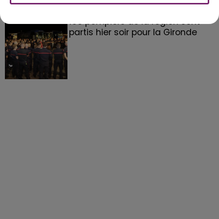
158 pompiers de la région sont
partis hier soir pour la Gironde