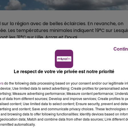
sur la région avec de belles éclaircies. En revanche, on
rée. Les températures minimales indiquent 19°C sur Lesqui
t les 31°C sur Lille, Arras et Douai.
résentes sur notre pays, entre vendredi et mercredi
Contin
 sur la région. Les températures maximales varieront de
Le respect de votre vie privée est notre priorité
ers
do the following data processing based on your consent and/or our legitimate int
device; Use limited data to select advertising; Create profiles for personalised adver
vertising; Measure advertising performance; Measure content performance; Unders
ns of data from different sources; Develop and improve services; Create profiles to 
alised content; Use limited data to select content; Ensure security, prevent and detect
ertising and content; Save and communicate privacy choices. These technologies
and browsing data to offer following functionalities: Identify devices based on infor
eolocation data; Match and combine data from other data sources; Link different de
nsmitted automatically.