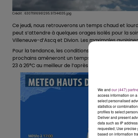
Crédit :
63071916961295.97344335.jpg
Ce jeudi, nous retrouverons un temps chaud et lourd 
peut s’attendre à quelques orages isolés pour la soi
Villeneuve-d’Ascq et Divion. Les maximales avoisineron
Pour la tendance, les conditions anticycloniques, p
prochains amèneront un temps assez bien ensoleillé
23 à 26°C au meilleur de l’après-midi.
We and
our (447) partn
access information on a 
select personalised ad
statistics or combinatio
profiles to select person
Deliver and present adv
data such as IP address 
requested; Use precise g
based on information tra