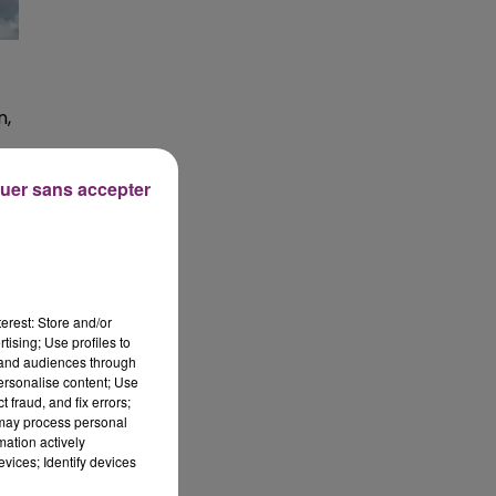
n,
uer sans accepter
erest: Store and/or
tising; Use profiles to
tand audiences through
personalise content; Use
 fraud, and fix errors;
 may process personal
mation actively
vices; Identify devices