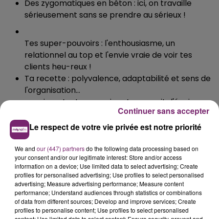
Des zygomatiques en béton : ici, on travaille
sérieusement sans se prendre au sérieux !
Tes super-pouvoirs : l'enthousiasme, un
relationnel au top et l'envie vraie de voir tes
clients heu-reux !
Ta recette : polyvalence, adaptabilité et sens de
l'organisation...
... mais surtout, un sourire et un esprit d'équipe
Continuer sans accepter
XXL !
Le respect de votre vie privée est notre priorité
Et si en plus, tu as une formation ou une expérience en
boulangerie ou en hôtellerie-restauration ? Là, c'est la
We and
our (447) partners
do the following data processing based on
cerise sur le gâteau !
your consent and/or our legitimate interest: Store and/or access
information on a device; Use limited data to select advertising; Create
https://lamiecaline-recrute.com/?
profiles for personalised advertising; Use profiles to select personalised
job=602&candidature&origine=indeed&apply&utm_
advertising; Measure advertising performance; Measure content
2_O7Bv4Homs
performance; Understand audiences through statistics or combinations
of data from different sources; Develop and improve services; Create
profiles to personalise content; Use profiles to select personalised
content; Use limited data to select content; Ensure security, prevent and