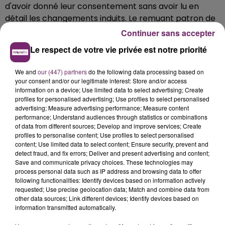
d'avoir donné leur consentement sans avoir lu en
détail les changements induits. Le remuant patron de
Tesla Elon Musk suggérait dans un tweet d'utiliser
Continuer sans accepter
l'application concurrente Signal.
Le respect de votre vie privée est notre priorité
Questionnés jeudi sur le sujet, des porte-paroles de la
Commission européenne ont rappelé que Facebook
We and
our (447) partners
do the following data processing based on
your consent and/or our legitimate interest: Store and/or access
avait été condamné en 2017 à une amende de 110
information on a device; Use limited data to select advertising; Create
millions d'euros pour avoir fourni des renseignements
profiles for personalised advertising; Use profiles to select personalised
inexacts pendant l'enquête de l'UE sur son rachat de
advertising; Measure advertising performance; Measure content
performance; Understand audiences through statistics or combinations
l'application mobile WhatsApp.
of data from different sources; Develop and improve services; Create
profiles to personalise content; Use profiles to select personalised
Facebook est depuis des mois comme les autres
content; Use limited data to select content; Ensure security, prevent and
"Gafam" (Google, Apple, Amazon, Microsoft) dans le
detect fraud, and fix errors; Deliver and present advertising and content;
viseur des autorités européennes et américaines qui
Save and communicate privacy choices. These technologies may
process personal data such as IP address and browsing data to offer
reprochent à ces conglomérats du nouveau
following functionalities: Identify devices based on information actively
millénaire des pratiques jugées anticoncurrentielles.
requested; Use precise geolocation data; Match and combine data from
other data sources; Link different devices; Identify devices based on
Tandis que les Européens planchent sur une nouvelle
information transmitted automatically.
réglementation potentiellement très contraignante