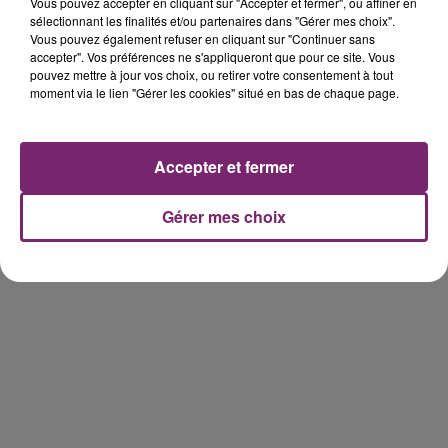
sur le sujet, la justice américaine avait validé au
Vous pouvez accepter en cliquant sur "Accepter et fermer", ou affiner en
sélectionnant les finalités et/ou partenaires dans "Gérer mes choix".
printemps une amende de 5 milliards de dollars
Vous pouvez également refuser en cliquant sur "Continuer sans
infligée à Facebook pour ne pas avoir su protéger les
accepter". Vos préférences ne s'appliqueront que pour ce site. Vous
données personnelles.
pouvez mettre à jour vos choix, ou retirer votre consentement à tout
moment via le lien "Gérer les cookies" situé en bas de chaque page.
Accepter et fermer
Gérer mes choix