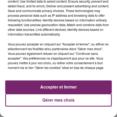
content; Use limited data to select content; Ensure security, prevent and
detect fraud, and fix errors; Deliver and present advertising and content;
Save and communicate privacy choices. These technologies may
process personal data such as IP address and browsing data to offer
following functionalities: Identify devices based on information actively
requested; Use precise geolocation data; Match and combine data from
other data sources; Link different devices; Identify devices based on
La Bulle - Guinguette éphémère
information transmitted automatically.
de Frelinghien !
Vous pouvez accepter en cliquant sur "Accepter et fermer", ou affiner en
sélectionnant les finalités et/ou partenaires dans "Gérer mes choix".
Vous pouvez également refuser en cliquant sur "Continuer sans
accepter". Vos préférences ne s'appliqueront que pour ce site. Vous
pouvez mettre à jour vos choix, ou retirer votre consentement à tout
éclipse solaire du 12 Août 2026
moment via le lien "Gérer les cookies" situé en bas de chaque page.
Accepter et fermer
Gérer mes choix
158 pompiers de la région sont
partis hier soir pour la Gironde