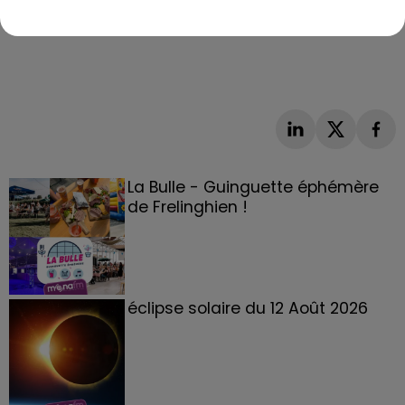
La Bulle - Guinguette éphémère
de Frelinghien !
éclipse solaire du 12 Août 2026