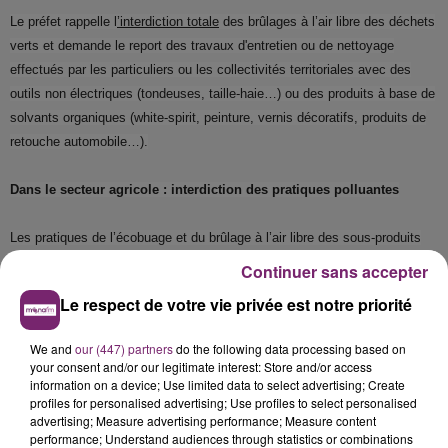
Le préfet rappelle l
’interdiction totale
des brûlages à l’air libre des déchets
verts et demande le report des travaux d'entretien ou de nettoyage
effectués par les particuliers ou les collectivités territoriales avec des
outils non électriques (tondeuses, taille-haie…) ou des produits à base de
solvants organiques (white-spirit, peinture, vernis décoratifs, produits de
retouche automobile…).
Dans le secteur agricole : interdiction des pratiques polluantes
Les pratiques de l’écobuage et du brûlage à l’air libre des sous-produits
agricoles sont interdites.
Continuer sans accepter
Le respect de votre vie privée est notre priorité
Les mesures pourront être reconduites en fonction de l’évolution de la
We and
our (447) partners
do the following data processing based on
situation.
your consent and/or our legitimate interest: Store and/or access
information on a device; Use limited data to select advertising; Create
profiles for personalised advertising; Use profiles to select personalised
Les prévisions sur l’évolution de la qualité de l’air sont disponibles sur le
advertising; Measure advertising performance; Measure content
site internet de l’association agréée de surveillance de la qualité de l’air
performance; Understand audiences through statistics or combinations