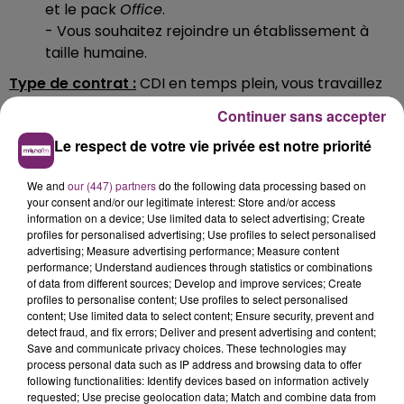
et le pack
Office
.
- Vous souhaitez rejoindre un établissement à
taille humaine.
Type de contrat :
CDI en temps plein, v
ous travaillez
du lundi au samedi matin !
Continuer sans accepter
Pour plus d'informations et postuler :
Rendez-vous
Le respect de votre vie privée est notre priorité
dès à présent sur le site
fr.indeed.com
(lien cliquable
menant directement à l'annonce).
We and
our (447) partners
do the following data processing based on
your consent and/or our legitimate interest: Store and/or access
information on a device; Use limited data to select advertising; Create
profiles for personalised advertising; Use profiles to select personalised
advertising; Measure advertising performance; Measure content
performance; Understand audiences through statistics or combinations
of data from different sources; Develop and improve services; Create
profiles to personalise content; Use profiles to select personalised
content; Use limited data to select content; Ensure security, prevent and
detect fraud, and fix errors; Deliver and present advertising and content;
Save and communicate privacy choices. These technologies may
process personal data such as IP address and browsing data to offer
following functionalities: Identify devices based on information actively
requested; Use precise geolocation data; Match and combine data from