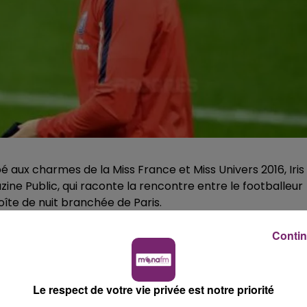
 aux charmes de la Miss France et Miss Univers 2016, Iris
zine Public, qui raconte la rencontre entre le footballeur
boîte de nuit branchée de Paris.
 soirée et aux yeux de tous !" affirme un témoin dans les
Contin
micile de l'athlète, à Neuilly-sur-Seine.
 Ben Arfa affirmait être un coeur à prendre : "Même si je
Le respect de votre vie privée est notre priorité
ont toujours un peu dérangé (...) Peut-être que ce sera