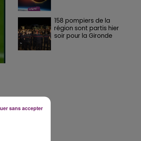
158 pompiers de la
région sont partis hier
soir pour la Gironde
uer sans accepter