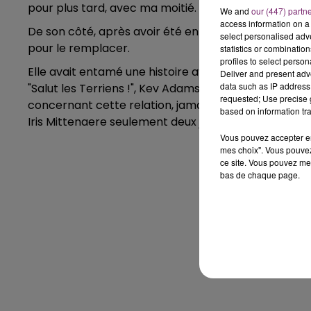
pour plus tard, avec ma moitié. Mais pour l’instant, je 
We and
our (447) partn
access information on a 
De son côté, après avoir été en couple avec Kev Ada
select personalised ad
pour le remplacer.
statistics or combinatio
profiles to select person
Elle avait entamé une histoire avec l'humoriste il y
Deliver and present adv
data such as IP address 
"Salut les Terriens !", Kev Adams s’était montré gên
requested; Use precise g
concernant cette relation, jamais officialisée. La ru
based on information tra
Iris Mittenaere seulement deux jours avant l'électio
Vous pouvez accepter en 
mes choix". Vous pouvez
ce site. Vous pouvez met
bas de chaque page.