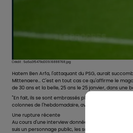
Crédit :
5a5a3f5479d309.16888768.jpg
Hatem Ben Arfa, l'attaquant du PSG, aurait succombé
Mittenaere... C'est en tout cas ce qu'affirme le maga
de 30 ans et la belle, 25 ans le 25 janvier, dans une 
"En fait, ils se sont embrassés plusieurs fois dans la
colonnes de l'hebdomadaire, avant de s'éclipser au do
Une rupture récente
Au cours d'une interview donnée en avril 2016, Hatem
suis un personnage public, les sorties mondaines m’