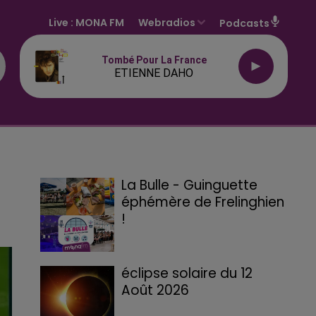
Live :
MONA FM
Webradios
Podcasts
Tombé Pour La France
ETIENNE DAHO
La Bulle - Guinguette
éphémère de Frelinghien
!
éclipse solaire du 12
Août 2026