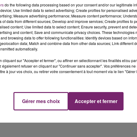
suis célibataire".
ers
do the following data processing based on your consent and/or our legitimate int
device; Use limited data to select advertising; Create profiles for personalised adver
ms, 26 ans, Iris Mittenaere n'aurait pas perdu de temps
vertising; Measure advertising performance; Measure content performance; Unders
ns of data from different sources; Develop and improve services; Create profiles to 
alised content; Use limited data to select content; Ensure security, prevent and detect
 a quelques mois. Après son passage dans l’émission de C8
ertising and content; Save and communicate privacy choices. These technologies
and browsing data to offer following functionalities: Identify devices based on infor
é face aux remarques insistantes de Thierry Ardisson
eolocation data; Match and combine data from other data sources; Link different de
pture aurait été compliquée : le jeune homme aurait quitté
nsmitted automatically.
n de la nouvelle Miss France, le 16 décembre.
cliquant sur "Accepter et fermer", ou affiner en sélectionnant les finalités et/ou pa
 également refuser en cliquant sur "Continuer sans accepter". Vos préférences ne 
tre à jour vos choix, ou retirer votre consentement à tout moment via le lien "Gérer 
Gérer mes choix
Accepter et fermer