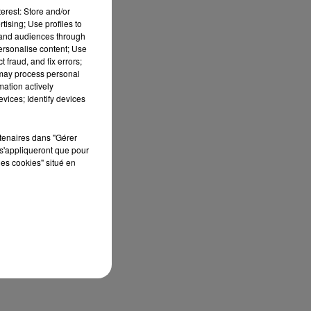
erest: Store and/or
tising; Use profiles to
tand audiences through
personalise content; Use
 fraud, and fix errors;
 may process personal
mation actively
vices; Identify devices
rtenaires dans "Gérer
s'appliqueront que pour
les cookies" situé en