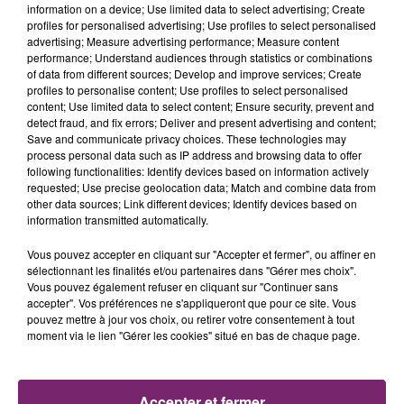
information on a device; Use limited data to select advertising; Create
profiles for personalised advertising; Use profiles to select personalised
advertising; Measure advertising performance; Measure content
performance; Understand audiences through statistics or combinations
of data from different sources; Develop and improve services; Create
profiles to personalise content; Use profiles to select personalised
content; Use limited data to select content; Ensure security, prevent and
detect fraud, and fix errors; Deliver and present advertising and content;
Save and communicate privacy choices. These technologies may
process personal data such as IP address and browsing data to offer
following functionalities: Identify devices based on information actively
requested; Use precise geolocation data; Match and combine data from
other data sources; Link different devices; Identify devices based on
information transmitted automatically.
Vous pouvez accepter en cliquant sur "Accepter et fermer", ou affiner en
sélectionnant les finalités et/ou partenaires dans "Gérer mes choix".
Vous pouvez également refuser en cliquant sur "Continuer sans
accepter". Vos préférences ne s'appliqueront que pour ce site. Vous
La Bulle - Guinguette éphémère
pouvez mettre à jour vos choix, ou retirer votre consentement à tout
de Frelinghien !
moment via le lien "Gérer les cookies" situé en bas de chaque page.
Accepter et fermer