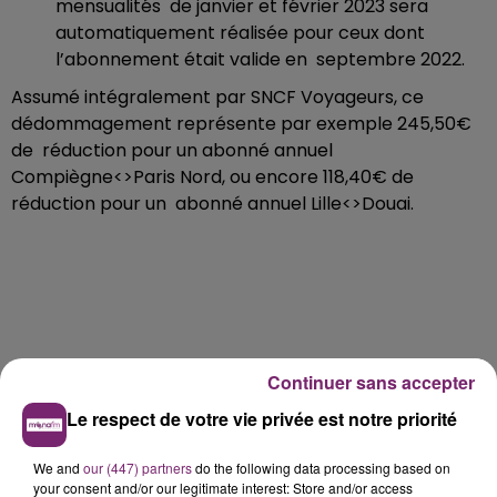
mensualités de janvier et février 2023 sera
automatiquement réalisée pour ceux dont
l’abonnement était valide en septembre 2022.
Assumé intégralement par SNCF Voyageurs, ce
dédommagement représente par exemple 245,50€
de réduction pour un abonné annuel
Compiègne<>Paris Nord, ou encore 118,40€ de
réduction pour un abonné annuel Lille<>Douai.
Continuer sans accepter
Le respect de votre vie privée est notre priorité
We and
our (447) partners
do the following data processing based on
your consent and/or our legitimate interest: Store and/or access