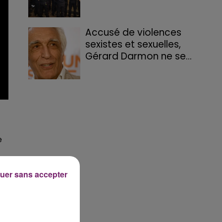
Accusé de violences
sexistes et sexuelles,
Gérard Darmon ne se...
e
uer sans accepter
e