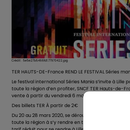
Crédit :
5e5e27b5466fd1.77970422.jpg
TER HAUTS-DE-France REND LE FESTIVAL Séries mani
Le festival international Séries Mania s’invite à Lille p
toute la région d’en profiter, SNCF TER Hauts-de-Fr
vente à partir du vendredi 6 mars des billets à destin
Des billets TER À partir de 2€
Du 20 au 28 mars 2020, se déroulera à Lille le festiv
toute la région à s’y rendre en train, TER Hauts-de-
tarif réduit pour se rendre à Lille durant l’évènement