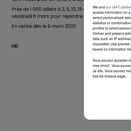
We and
our (447) partn
Près de 1 000 billets à 2, 5, 10, 15 et 20€ (prix selo
access information on a 
vendredi 6 mars pour rejoindre Lille depuis toutes l
select personalised ad
statistics or combinatio
En vente dès le 6 mars 2020
profiles to select person
Deliver and present adv
data such as IP address 
requested; Use precise g
HD
based on information tra
Vous pouvez accepter en 
mes choix". Vous pouvez
ce site. Vous pouvez met
bas de chaque page.