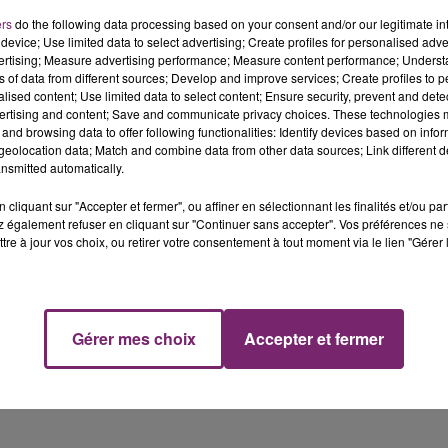
ers
do the following data processing based on your consent and/or our legitimate int
n la distance du trajet) seront mis en vente à compter de
device; Use limited data to select advertising; Create profiles for personalised adver
es gares de la région Hauts-de-France !
vertising; Measure advertising performance; Measure content performance; Unders
ns of data from different sources; Develop and improve services; Create profiles to 
alised content; Use limited data to select content; Ensure security, prevent and detect
ertising and content; Save and communicate privacy choices. These technologies
and browsing data to offer following functionalities: Identify devices based on infor
eolocation data; Match and combine data from other data sources; Link different de
nsmitted automatically.
cliquant sur "Accepter et fermer", ou affiner en sélectionnant les finalités et/ou pa
 également refuser en cliquant sur "Continuer sans accepter". Vos préférences ne 
tre à jour vos choix, ou retirer votre consentement à tout moment via le lien "Gérer 
Gérer mes choix
Accepter et fermer