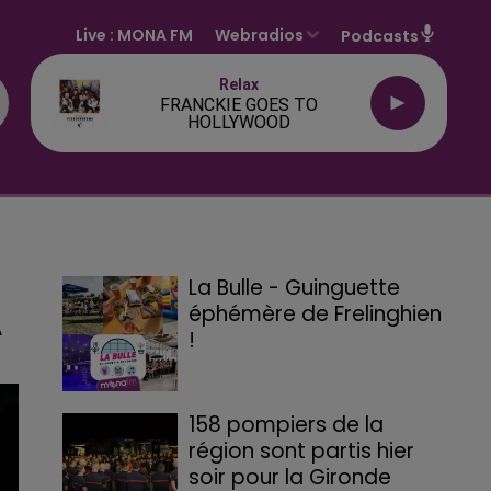
Live :
MONA FM
Webradios
Podcasts
Relax
FRANCKIE GOES TO
HOLLYWOOD
La Bulle - Guinguette
éphémère de Frelinghien
A
!
158 pompiers de la
région sont partis hier
soir pour la Gironde