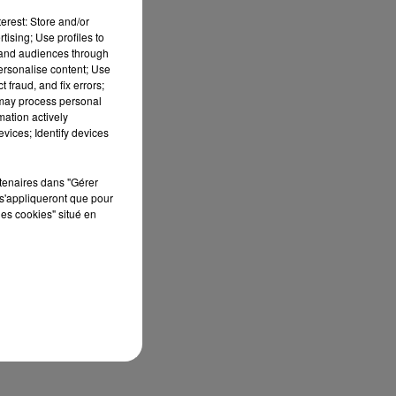
erest: Store and/or
tising; Use profiles to
tand audiences through
personalise content; Use
 fraud, and fix errors;
 may process personal
mation actively
vices; Identify devices
rtenaires dans "Gérer
s'appliqueront que pour
les cookies" situé en