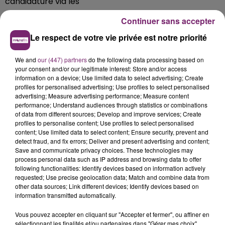
candidature via les
sites
careers.werecruit.io
ou
fr.indeed.com
.
Continuer sans accepter
Le respect de votre vie privée est notre priorité
We and
our (447) partners
do the following data processing based on
your consent and/or our legitimate interest: Store and/or access
information on a device; Use limited data to select advertising; Create
profiles for personalised advertising; Use profiles to select personalised
advertising; Measure advertising performance; Measure content
performance; Understand audiences through statistics or combinations
of data from different sources; Develop and improve services; Create
profiles to personalise content; Use profiles to select personalised
content; Use limited data to select content; Ensure security, prevent and
detect fraud, and fix errors; Deliver and present advertising and content;
Save and communicate privacy choices. These technologies may
process personal data such as IP address and browsing data to offer
following functionalities: Identify devices based on information actively
requested; Use precise geolocation data; Match and combine data from
other data sources; Link different devices; Identify devices based on
information transmitted automatically.
Vous pouvez accepter en cliquant sur "Accepter et fermer", ou affiner en
sélectionnant les finalités et/ou partenaires dans "Gérer mes choix".