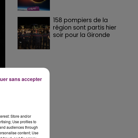
158 pompiers de la
région sont partis hier
soir pour la Gironde
uer sans accepter
ce
erest: Store and/or
tising; Use profiles to
tand audiences through
personalise content; Use