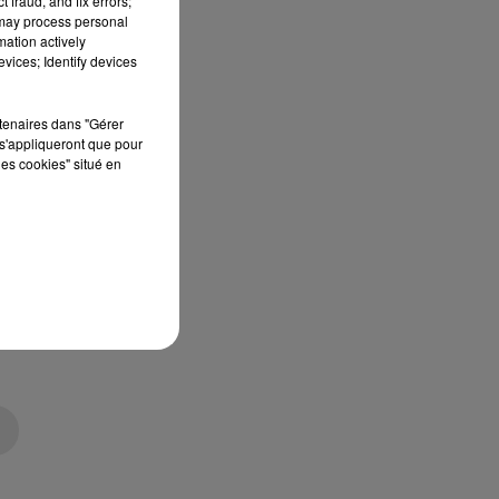
 fraud, and fix errors;
 may process personal
mation actively
vices; Identify devices
rtenaires dans "Gérer
s'appliqueront que pour
les cookies" situé en