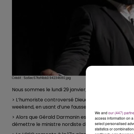
Crédit :
5a6ec57faf4bb3.94234680.jpg
Nous sommes le lundi 29 janvier, les titres de l’actu
> L’humoriste controversé Dieudonné a réussi à jou
weekend, en usant d’une fausse identité.
We and
our (447) partn
> Alors que Gérald Darmanin est accusé de viol, des
access information on a 
select personalised ad
démettre le ministre nordiste de ses fonctions
statistics or combinatio