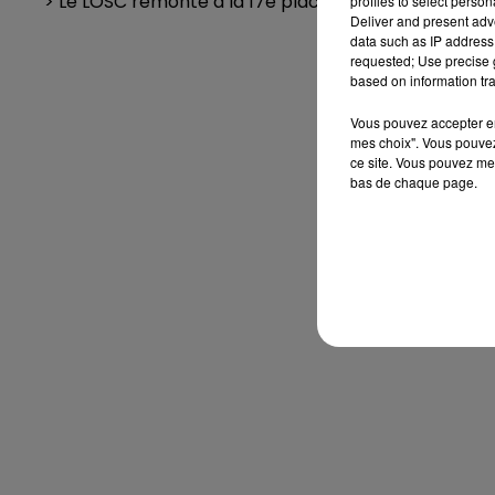
> Le LOSC remonte à la 17e place de la Ligue 1, après 
profiles to select person
Deliver and present adv
data such as IP address 
requested; Use precise g
based on information tra
Vous pouvez accepter en 
mes choix". Vous pouvez
ce site. Vous pouvez met
bas de chaque page.