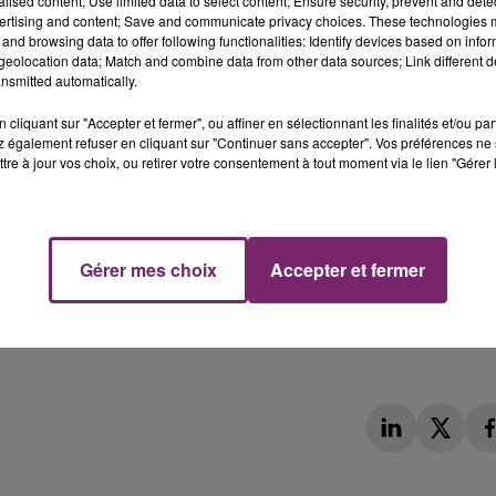
sa victoire 2-1 sur Strasbourg hier.
alised content; Use limited data to select content; Ensure security, prevent and detect
ertising and content; Save and communicate privacy choices. These technologies
and browsing data to offer following functionalities: Identify devices based on infor
eolocation data; Match and combine data from other data sources; Link different de
nsmitted automatically.
cliquant sur "Accepter et fermer", ou affiner en sélectionnant les finalités et/ou pa
 également refuser en cliquant sur "Continuer sans accepter". Vos préférences ne 
tre à jour vos choix, ou retirer votre consentement à tout moment via le lien "Gérer 
Gérer mes choix
Accepter et fermer