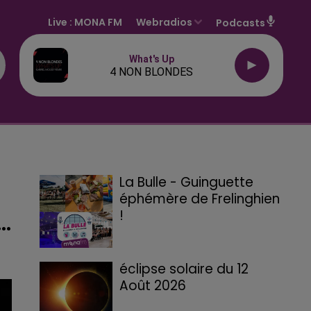
Live :
MONA FM
Webradios
Podcasts
What's Up
4 NON BLONDES
La Bulle - Guinguette
éphémère de Frelinghien
!
..
éclipse solaire du 12
Août 2026