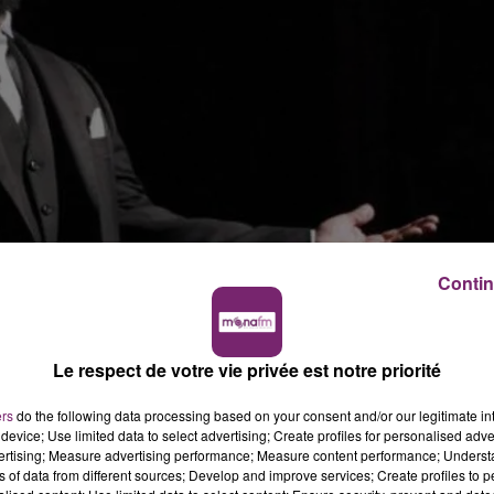
Contin
 ce matin sur Mona FM :
er son spectacle à Roubaix et La Chapelle-d’Armentières 
Le respect de votre vie privée est notre priorité
ers
do the following data processing based on your consent and/or our legitimate int
 militants féministes demandent au Premier Ministre de
device; Use limited data to select advertising; Create profiles for personalised adver
vertising; Measure advertising performance; Measure content performance; Unders
ns of data from different sources; Develop and improve services; Create profiles to 