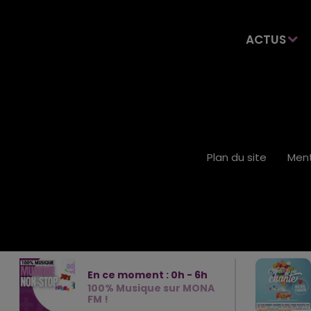
ACTUS
Plan du site
Ment
En ce moment :
0
h -
6
h
100% Musique sur MONA
FM !