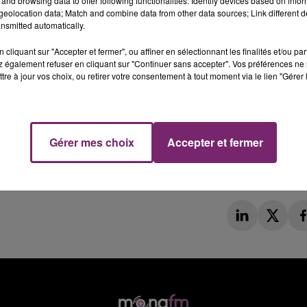
and browsing data to offer following functionalities: Identify devices based on infor
eolocation data; Match and combine data from other data sources; Link different de
nsmitted automatically.
cliquant sur "Accepter et fermer", ou affiner en sélectionnant les finalités et/ou pa
 également refuser en cliquant sur "Continuer sans accepter". Vos préférences ne 
tre à jour vos choix, ou retirer votre consentement à tout moment via le lien "Gérer 
Gérer mes choix
Accepter et fermer