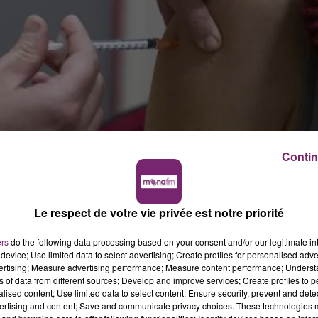
Contin
onnels du CHU de Lille
Le respect de votre vie privée est notre priorité
ientôt des équipes mobiles dans les services de soin
ers
do the following data processing based on your consent and/or our legitimate int
T
device; Use limited data to select advertising; Create profiles for personalised adver
vertising; Measure advertising performance; Measure content performance; Unders
ns of data from different sources; Develop and improve services; Create profiles to 
alised content; Use limited data to select content; Ensure security, prevent and detect
ertising and content; Save and communicate privacy choices. These technologies