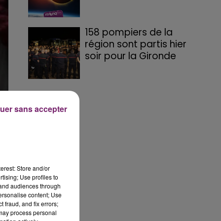
158 pompiers de la
région sont partis hier
soir pour la Gironde
uer sans accepter
erest: Store and/or
tising; Use profiles to
tand audiences through
personalise content; Use
 fraud, and fix errors;
 may process personal