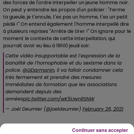
des forces de l'ordre interpeller un jeune homme noir.
On peut y entendre les propos d'un policier : "Ferme
ta gueule, je t'encule, t'es pas un homme, t'es un petit
pédé !" On entend également l'homme interpellé dire
à plusieurs reprises "Arrête de tirer !" On ignore pour le
moment le contexte de cette interpellation, qui
pourrait avoir eu lieu à 19h10 jeudi soir.
Cette vidéo insupportable est l’expression de la
banalité de l’homophobie et du sexisme dans la
police.
@GDarmanin
, il va falloir condamner cela
très fermement et prendre des mesures
immédiates de formation que les associations
demandent depuis des
années
pic.twitter.com/wK5Uwn6SNW
— Joël Deumier (@joeldeumier)
February 26, 2021
Continuer sans accepter