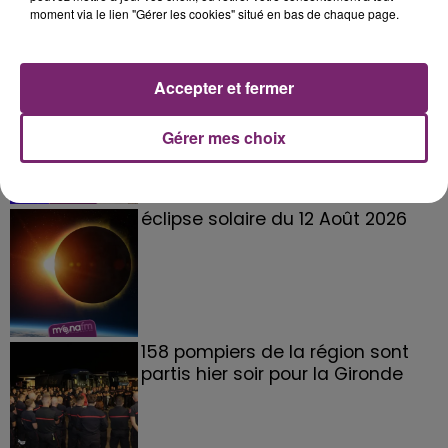
moment via le lien "Gérer les cookies" situé en bas de chaque page.
La Bulle - Guinguette éphémère
Accepter et fermer
de Frelinghien !
Gérer mes choix
éclipse solaire du 12 Août 2026
158 pompiers de la région sont
partis hier soir pour la Gironde